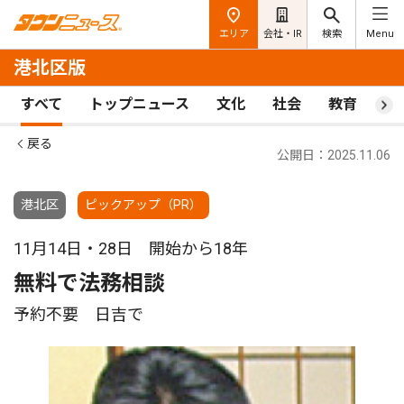
エリア
会社・IR
検索
Menu
港北区版
すべて
トップニュース
文化
社会
教育
ス
戻る
公開日：2025.11.06
港北区
ピックアップ（PR）
11月14日・28日 開始から18年
無料で法務相談
予約不要 日吉で