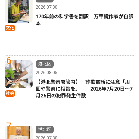
2026.07.30
170年前の科学書を翻訳 万華鏡作家が自訳
本
文化
6
港北区
2026.08.05
【港北警察署管内】 詐欺電話に注意「周
囲や警察に相談を」 2026年7月20日〜7
社会
月26日の犯罪発生件数
7
港北区
2026.07.30