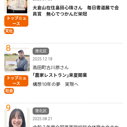
大倉山在住畠田心珠さん 毎日書道展で会
員賞 無心でつかんだ栄冠
トップニュ
ース
文化
8
港北区
2025.12.18
高田町古川原さん
｢農家レストラン｣来夏開業
トップニュ
ース
構想10年の夢 実現へ
社会
9
港北区
2025.08.21