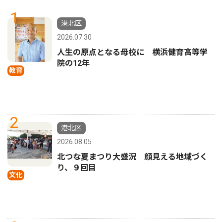
1
港北区
2026.07.30
人生の原点となる母校に 横浜健育高等学
院の12年
教育
2
港北区
2026.08.05
北つな夏まつり大盛況 顔見える地域づく
り、９回目
文化