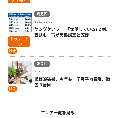
プ（PR）
鶴見区
2026.08.06
ヤングケアラー ｢世話している｣２割、
面談も 市が実態調査と支援
トップニュ
ース
社会
都筑区
2026.08.06
記録的猛暑、今年も ７月平均気温、過
去８番目
社会
エリア一覧を見る