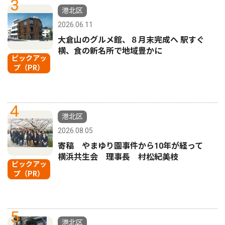
3
港北区
2026.06.11
大倉山のグルメ館、８月末完成へ 駅すぐ
横、食の新名所で地域豊かに
ピックアッ
プ（PR）
4
港北区
2026.08.05
寄稿 やまゆり園事件から10年が経って
横浜共生会 理事長 村松紀美枝
ピックアッ
プ（PR）
5
港北区