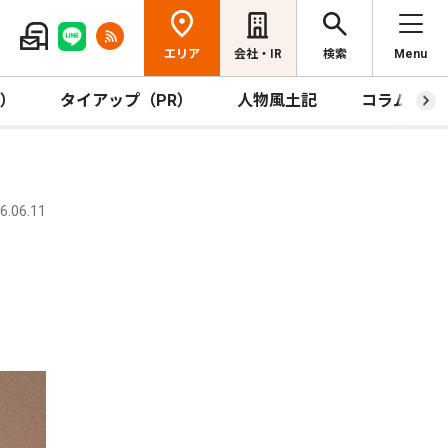
エリア
会社・IR
検索
Menu
R）
タイアップ（PR）
人物風土記
コラム
.06.11
る