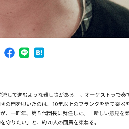
、逆流して進むような難しさがある」。オーケストラで奏
団の門を叩いたのは、10年以上のブランクを経て楽器
たが、一昨年、第５代団長に就任した。「新しい意見を
を守りたい」と、約70人の団員を束ねる。