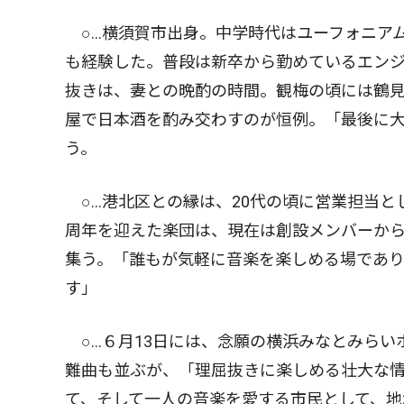
○...横須賀市出身。中学時代はユーフォニ
も経験した。普段は新卒から勤めているエン
抜きは、妻との晩酌の時間。観梅の頃には鶴見
屋で日本酒を酌み交わすのが恒例。「最後に
う。
○...港北区との縁は、20代の頃に営業担当
周年を迎えた楽団は、現在は創設メンバーか
集う。「誰もが気軽に音楽を楽しめる場であり
す」
○...６月13日には、念願の横浜みなとみら
難曲も並ぶが、「理屈抜きに楽しめる壮大な
て、そして一人の音楽を愛する市民として、