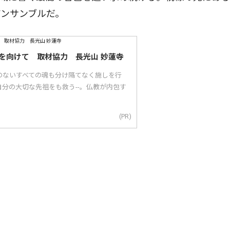
アンサンブルだ。
を向けて 取材協力 長光山 妙蓮寺
のないすべての魂も分け隔てなく施しを行
分の大切な先祖をも救う--。仏教が内包す
(PR)