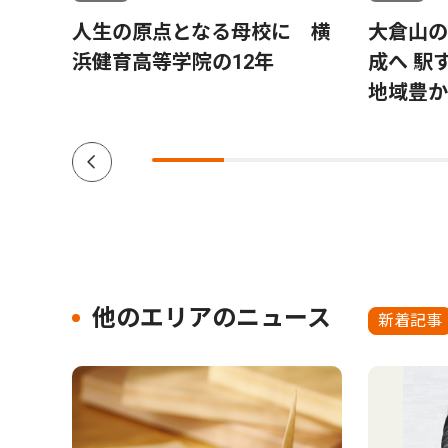
人生の原点となる母校に 横
大倉山の
浜健育高等学院の12年
成へ 駅
NG＆
地域豊か
他のエリアのニュース
新着記事