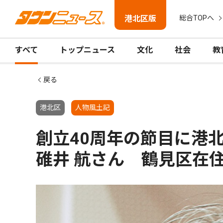
港北区版
総合TOPへ
すべて
トップニュース
文化
社会
教
戻る
港北区
人物風土記
創立40周年の節目に
碓井 航さん 鶴見区在住