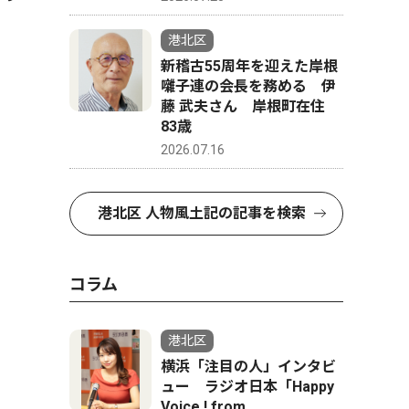
港北区
新稽古55周年を迎えた岸根
囃子連の会長を務める 伊
藤 武夫さん 岸根町在住
83歳
2026.07.16
港北区 人物風土記の記事を検索
コラム
港北区
横浜「注目の人」インタビ
ュー ラジオ日本「Happy
Voice ! from