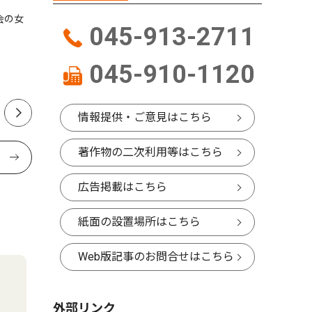
会の女
高田町古川原
大倉山在住畠田心珠さん 毎
045-913-2711
｢農家レ
日書道展で会員賞 無心でつ
かんだ栄冠
構想10年
045-910-1120
情報提供・ご意見はこちら
著作物の二次利用等はこちら
広告掲載はこちら
紙面の設置場所はこちら
Web版記事のお問合せはこちら
外部リンク