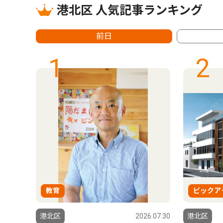
港北区 人気記事ランキング
前日
1
2
教育
ピックア
9.08.15
港北区
2026.07.30
港北区