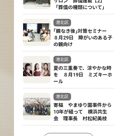
サロン 葬儀連載【2】
「葬儀の種類について」
港北区
｢親なき後｣対策セミナー
８月29日 障がいのある子
の親向け
港北区
夏の三重奏で、涼やかな時
を ８月19日 ミズキーホ
ール
港北区
寄稿 やまゆり園事件から
10年が経って 横浜共生
会 理事長 村松紀美枝