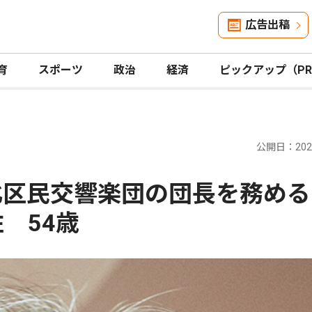
広告出稿
育
スポーツ
政治
経済
ピックアップ（P
公開日：2026
港北区民交響楽団の団長を務め
 54歳