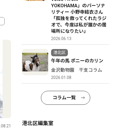
YOKOHAMA」のパーソナ
リティー 小野寺結衣さん
「孤独を救ってくれたラジ
オで、今度は私が誰かの居
場所になりたい」
4
5
2026.06.13
港北区
午年の馬 ポニーのカリン
金沢動物園 干支コラム
2026.01.08
コラム一覧
トップニュース
文化
トップニ
港北区編集室
.08.21
港北区
2026.07.30
港北区