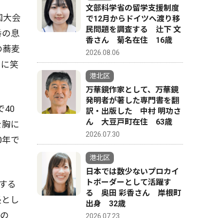
文部科学省の留学支援制度
国大会
で12月からドイツへ渡り移
民問題を調査する 辻下 文
番の息
香さん 菊名在住 16歳
の蕎麦
2026.08.06
うに笑
港北区
万華鏡作家として、万華鏡
発明者が著した専門書を翻
40
訳・出版した 中村 明功さ
ん 大豆戸町在住 63歳
を胸に
2026.07.30
0年で
港北区
日本では数少ないプロカイ
トボーダーとして活躍す
戦する
る 奥田 彩香さん 岸根町
長とし
出身 32歳
るの
2026.07.23