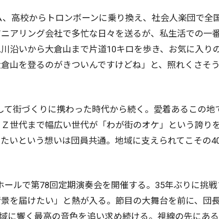
アム、高校からトロンボーンに乗り換え、社会人楽団で全
ジニアリング会社で多忙な日々を送るが、私生活での一
川沿いから大倉山まで片道10キロを歩き、お気に入り
大倉山を登るのがきついんですけどね」と、照れくさそ
として街づくりに携わった時代から続く。愛着あるこの地で
らＺ世代まで幅広い世代が「わが街のオケ」という誇り
たいという想いは団員共通。地域に支えられてこその4
いホールで第78回定期演奏会を開催する。35年ぶりに挑
情景を届けたい」と熱が入る。節目の大舞台を前に、団
地域に響く最高の音色を追い求め続ける。視線の先にあ