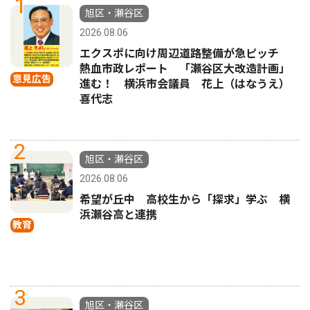
1
旭区・瀬谷区
2026.08.06
エクスポに向け周辺道路整備が急ピッチ
熱血市政レポート 「瀬谷区大改造計画」
意見広告
進む！ 横浜市会議員 花上（はなうえ）
喜代志
2
旭区・瀬谷区
2026.08.06
希望が丘中 高校生から「探求」学ぶ 横
浜瀬谷高と連携
教育
3
旭区・瀬谷区