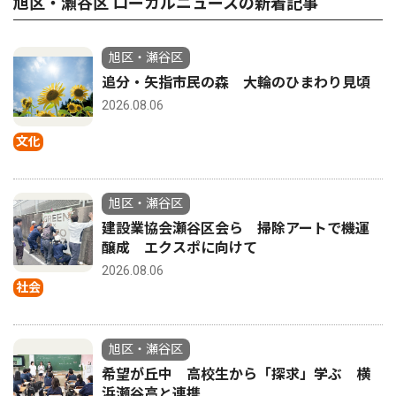
旭区・瀬谷区 ローカルニュースの新着記事
旭区・瀬谷区
追分・矢指市民の森 大輪のひまわり見頃
2026.08.06
文化
旭区・瀬谷区
建設業協会瀬谷区会ら 掃除アートで機運
醸成 エクスポに向けて
2026.08.06
社会
旭区・瀬谷区
希望が丘中 高校生から「探求」学ぶ 横
浜瀬谷高と連携