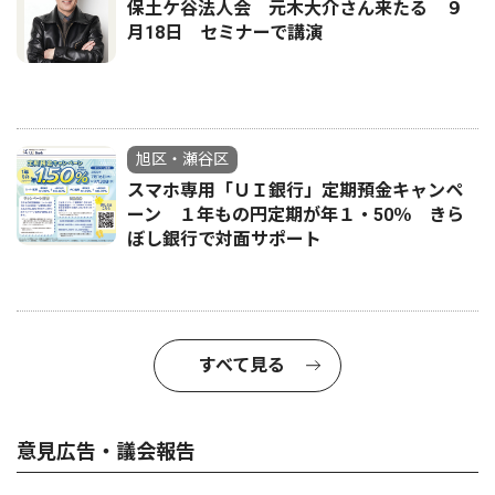
保土ケ谷法人会 元木大介さん来たる ９
月18日 セミナーで講演
旭区・瀬谷区
スマホ専用「ＵＩ銀行」定期預金キャンペ
ーン １年もの円定期が年１・50％ きら
ぼし銀行で対面サポート
すべて見る
意見広告・議会報告