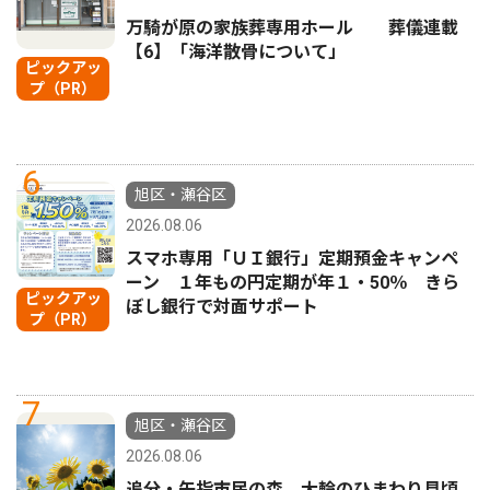
万騎が原の家族葬専用ホール 葬儀連載
【6】「海洋散骨について」
ピックアッ
プ（PR）
6
旭区・瀬谷区
2026.08.06
スマホ専用「ＵＩ銀行」定期預金キャンペ
ーン １年もの円定期が年１・50％ きら
ピックアッ
ぼし銀行で対面サポート
プ（PR）
7
旭区・瀬谷区
2026.08.06
追分・矢指市民の森 大輪のひまわり見頃