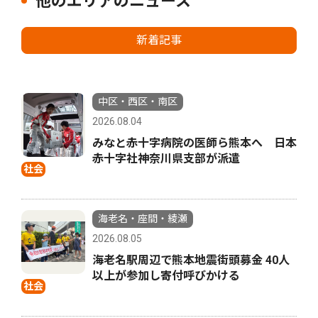
他のエリアのニュース
新着記事
中区・西区・南区
2026.08.04
みなと赤十字病院の医師ら熊本へ 日本
赤十字社神奈川県支部が派遣
社会
海老名・座間・綾瀬
2026.08.05
海老名駅周辺で熊本地震街頭募金 40人
以上が参加し寄付呼びかける
社会