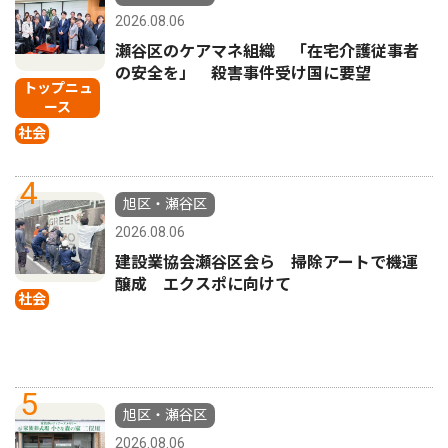
2026.08.06
瀬谷区のケアマネ組織 「在宅介護従事者
の安全を」 殺害事件受け国に要望
トップニュ
ース
社会
4
旭区・瀬谷区
2026.08.06
建設業協会瀬谷区会ら 掃除アートで機運
醸成 エクスポに向けて
社会
5
旭区・瀬谷区
2026.08.06