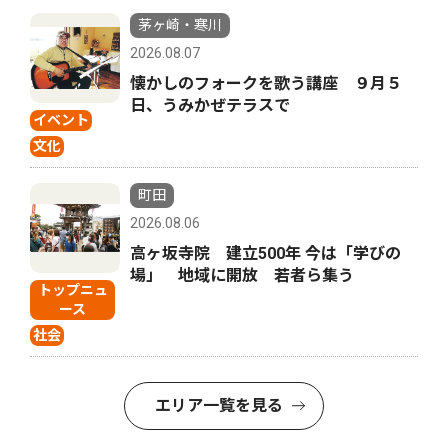
茅ヶ崎・寒川
2026.08.07
懐かしのフォークを歌う講座 ９月５
日、うみかぜテラスで
イベント
文化
町田
2026.08.06
高ヶ坂寺院 建立500年 今は「学びの
場」 地域に開放 若者ら集う
トップニュ
ース
社会
エリア一覧を見る