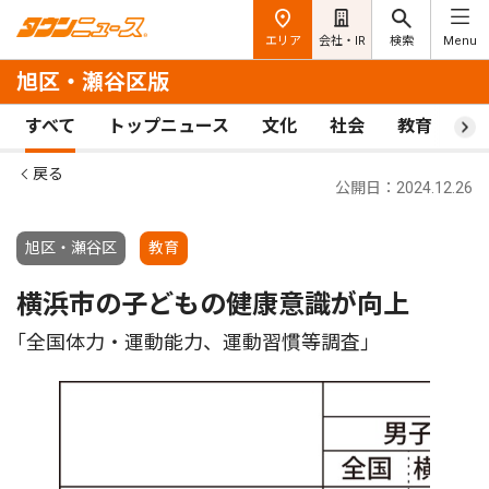
エリア
会社・IR
検索
Menu
旭区・瀬谷区版
すべて
トップニュース
文化
社会
教育
ス
戻る
公開日：2024.12.26
旭区・瀬谷区
教育
横浜市の子どもの健康意識が向上
｢全国体力・運動能力、運動習慣等調査｣