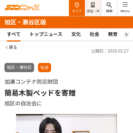
エリア
会社・IR
検索
Menu
旭区・瀬谷区版
すべて
トップニュース
文化
社会
教育
ス
戻る
公開日：2025.02.27
旭区・瀬谷区
社会
加瀬コンテナ防災財団
簡易木製ベッドを寄贈
旭区の自治会に