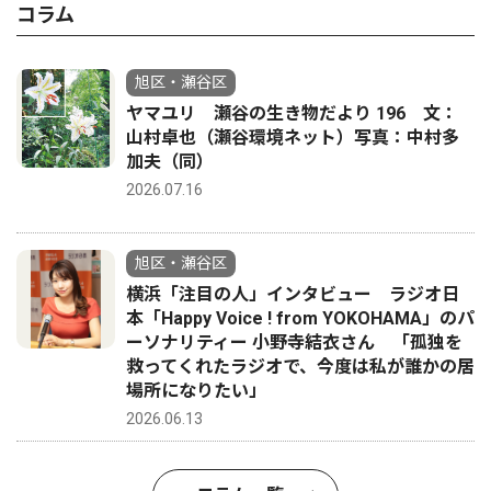
コラム
旭区・瀬谷区
ヤマユリ 瀬谷の生き物だより 196 文：
山村卓也（瀬谷環境ネット）写真：中村多
加夫（同）
2026.07.16
旭区・瀬谷区
横浜「注目の人」インタビュー ラジオ日
本「Happy Voice ! from YOKOHAMA」のパ
ーソナリティー 小野寺結衣さん 「孤独を
救ってくれたラジオで、今度は私が誰かの居
場所になりたい」
2026.06.13