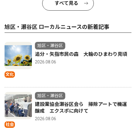
すべて見る
旭区・瀬谷区 ローカルニュースの新着記事
旭区・瀬谷区
追分・矢指市民の森 大輪のひまわり見頃
2026.08.06
文化
旭区・瀬谷区
建設業協会瀬谷区会ら 掃除アートで機運
醸成 エクスポに向けて
2026.08.06
社会