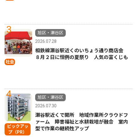
3
旭区・瀬谷区
2026.07.28
相鉄線瀬谷駅近くのいちょう通り商店会
８月２日に恒例の夏祭り 人気の富くじも
社会
4
旭区・瀬谷区
2026.07.30
瀬谷駅近くで開所 地域作業所クラウドフ
ァーム 障害福祉と水耕栽培が融合 室内
ピックアッ
型で作業の継続性アップ
プ（PR）