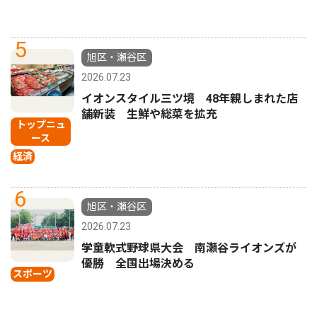
5
旭区・瀬谷区
2026.07.23
イオンスタイル三ツ境 48年親しまれた店
舗新装 生鮮や総菜を拡充
トップニュ
ース
経済
6
旭区・瀬谷区
2026.07.23
学童軟式野球県大会 南瀬谷ライオンズが
優勝 全国出場決める
スポーツ