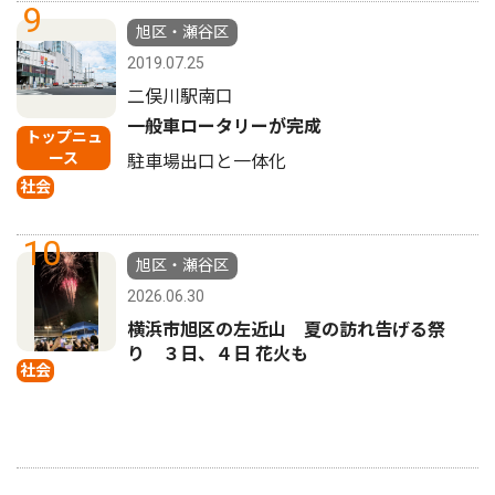
9
旭区・瀬谷区
2019.07.25
二俣川駅南口
一般車ロータリーが完成
トップニュ
ース
駐車場出口と一体化
社会
10
旭区・瀬谷区
2026.06.30
横浜市旭区の左近山 夏の訪れ告げる祭
り ３日、４日 花火も
社会