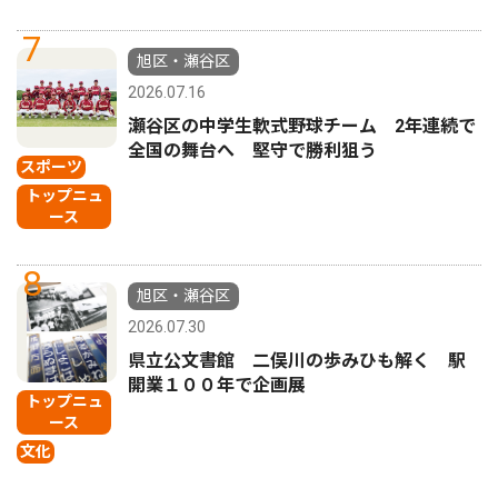
7
旭区・瀬谷区
2026.07.16
瀬谷区の中学生軟式野球チーム 2年連続で
全国の舞台へ 堅守で勝利狙う
スポーツ
トップニュ
ース
8
旭区・瀬谷区
2026.07.30
県立公文書館 二俣川の歩みひも解く 駅
開業１００年で企画展
トップニュ
ース
文化