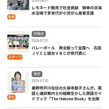
2026.08.01
レモネード販売で社会貢献 御幸の浜海
水浴場で多世代が小児がん患者支援
社会
伊勢原
2026.07.31
バレーボール 男女揃って全国へ 石田
ＪＶＣと緑台ＶＢＣが県代表に
スポーツ
秦野
2026.07.31
秦野市戸川在住の久保寺節子さんが、英
語と通訳案内士の経験生かした英語ガイ
文化
ドブック「The Hakone Book」を出版