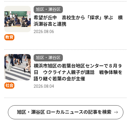
旭区・瀬谷区
希望が丘中 高校生から「探求」学ぶ 横
浜瀬谷高と連携
2026.08.06
教育
旭区・瀬谷区
横浜市旭区の若葉台地区センターで８月９
日 ウクライナ人親子が講話 戦争体験を
語り継ぐ若葉の会が主催
社会
2026.08.04
旭区・瀬谷区 ローカルニュースの記事を検索