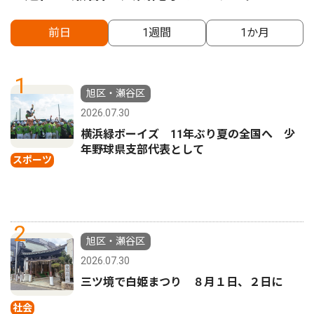
前日
1週間
1か月
1
旭区・瀬谷区
2026.07.30
横浜緑ボーイズ 11年ぶり夏の全国へ 少
年野球県支部代表として
スポーツ
2
旭区・瀬谷区
2026.07.30
三ツ境で白姫まつり ８月１日、２日に
社会