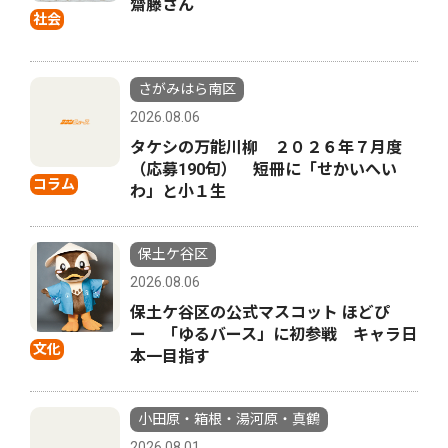
齋藤さん
社会
さがみはら南区
2026.08.06
タケシの万能川柳 ２０２６年７月度
（応募190句） 短冊に「せかいへい
コラム
わ」と小１生
保土ケ谷区
2026.08.06
保土ケ谷区の公式マスコット ほどぴ
ー 「ゆるバース」に初参戦 キャラ日
文化
本一目指す
小田原・箱根・湯河原・真鶴
2026.08.01