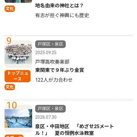
地名由来の神社とは？
文化
有志が担ぐ神輿にも歴史
9
戸塚区・泉区
2025.09.25
戸塚高吹奏楽部
東関東で９年ぶり金賞
トップニュ
ース
122人が力合わせ
文化
10
戸塚区・泉区
2026.07.30
泉区・中田地区 「めざせ25メート
ル！」 夏の恒例水泳教室