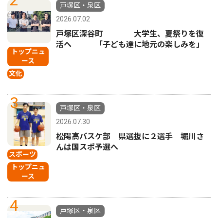
戸塚区・泉区
2026.07.02
戸塚区深谷町 大学生、夏祭りを復
活へ 「子ども達に地元の楽しみを」
トップニュ
ース
文化
3
戸塚区・泉区
2026.07.30
松陽高バスケ部 県選抜に２選手 堀川さ
んは国スポ予選へ
スポーツ
トップニュ
ース
4
戸塚区・泉区