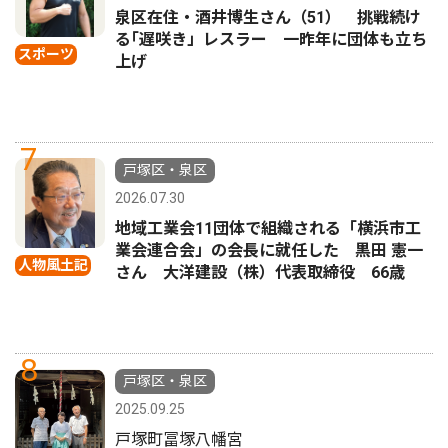
泉区在住・酒井博生さん（51） 挑戦続け
る｢遅咲き」レスラー 一昨年に団体も立ち
スポーツ
上げ
7
戸塚区・泉区
2026.07.30
地域工業会11団体で組織される「横浜市工
業会連合会」の会長に就任した 黒田 憲一
人物風土記
さん 大洋建設（株）代表取締役 66歳
8
戸塚区・泉区
2025.09.25
戸塚町冨塚八幡宮