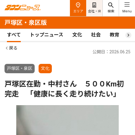
エリア
会社・IR
検索
Menu
戸塚区・泉区版
すべて
トップニュース
文化
社会
教育
ス
戻る
公開日：2026.06.25
戸塚区・泉区
文化
戸塚区在勤・中村さん ５００Km初
完走 「健康に長く走り続けたい」