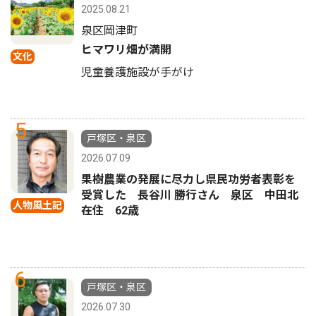
2025.08.21
泉区岡津町
ヒマワリ畑が満開
文化
児童養護施設が手がけ
5
戸塚区・泉区
2026.07.09
果樹農業の発展に尽力し県民功労者表彰を
受賞した 長谷川 勝行さん 泉区 中田北
人物風土記
在住 62歳
6
戸塚区・泉区
2026.07.30