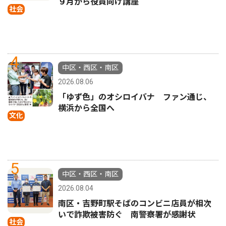
９月から役員向け講座
社会
4
中区・西区・南区
2026.08.06
「ゆず色」のオシロイバナ ファン通じ、
横浜から全国へ
文化
5
中区・西区・南区
2026.08.04
南区・吉野町駅そばのコンビニ店員が相次
いで詐欺被害防ぐ 南警察署が感謝状
社会