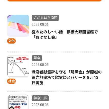
さがみはら南区
2026.08.06
夏のたのし〜い話 相模大野図書館で
「おはなし会」
文化
鎌倉
2026.08.05
戦没者慰霊碑を守る「明照会」が腰越の
霊光無盡塔で慰霊祭とバザーを８月13
社会
日実施
神奈川区
2026.08.06