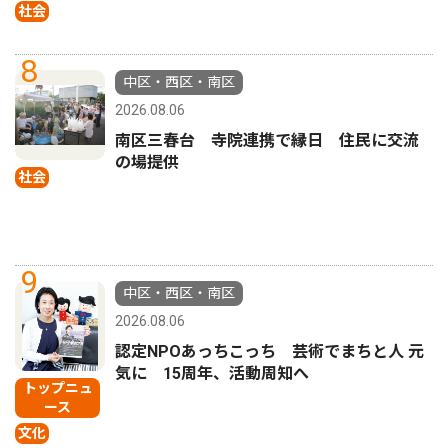
社会
8
中区・西区・南区
2026.08.06
南区三春台 寺院連携で縁日 住民に交流
の場提供
社会
9
中区・西区・南区
2026.08.06
認定NPOあっちこっち 芸術でまちと人 元
気に 15周年、活動周知へ
トップニュ
ース
文化