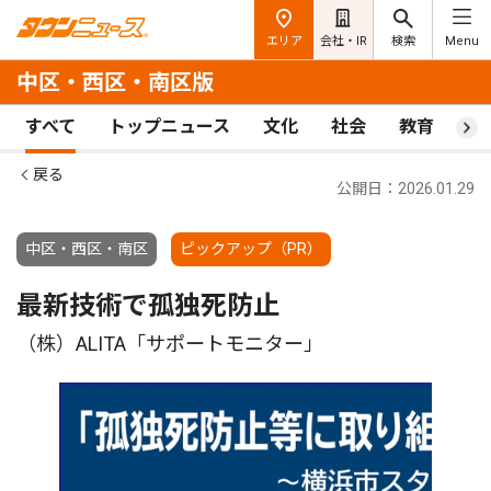
エリア
会社・IR
検索
Menu
中区・西区・南区版
すべて
トップニュース
文化
社会
教育
ス
戻る
公開日：2026.01.29
中区・西区・南区
ピックアップ（PR）
最新技術で孤独死防止
（株）ALITA「サポートモニター」