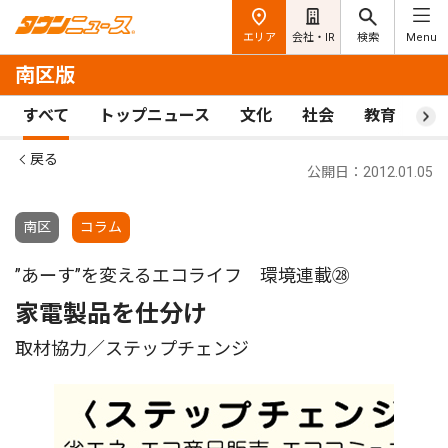
エリア
会社・IR
検索
Menu
南区版
すべて
トップニュース
文化
社会
教育
ス
戻る
公開日：2012.01.05
南区
コラム
”あーす”を変えるエコライフ 環境連載㉘
家電製品を仕分け
取材協力／ステップチェンジ