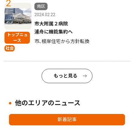
2
南区
2024.02.22
市大附属２病院
浦舟に機能集約へ
トップニュ
ース
市､根岸住宅から方針転換
社会
もっと見る
他のエリアのニュース
新着記事