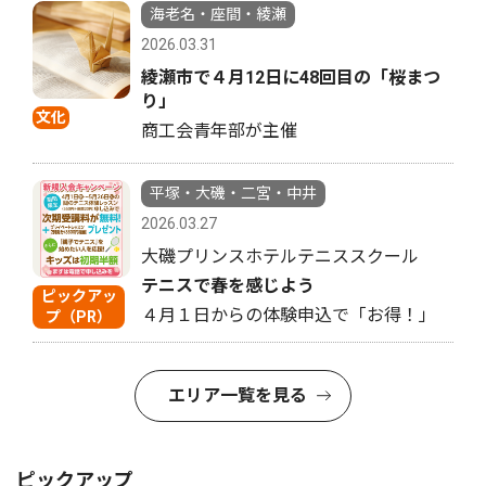
海老名・座間・綾瀬
2026.03.31
綾瀬市で４月12日に48回目の「桜まつ
り」
文化
商工会青年部が主催
平塚・大磯・二宮・中井
2026.03.27
大磯プリンスホテルテニススクール
テニスで春を感じよう
ピックアッ
４月１日からの体験申込で「お得！」
プ（PR）
エリア一覧を見る
ピックアップ