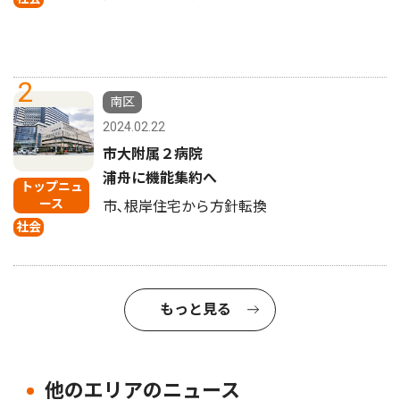
2
南区
2024.02.22
市大附属２病院
浦舟に機能集約へ
トップニュ
ース
市､根岸住宅から方針転換
社会
もっと見る
他のエリアのニュース