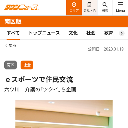
エリア
会社・IR
検索
Menu
南区版
すべて
トップニュース
文化
社会
教育
ス
戻る
公開日：2023.01.19
南区
社会
ｅスポーツで住民交流
六ツ川 介護の｢ツクイ｣ら企画