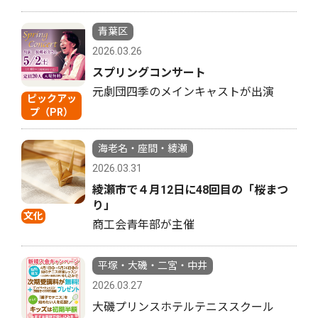
青葉区
2026.03.26
スプリングコンサート
元劇団四季のメインキャストが出演
ピックアッ
プ（PR）
海老名・座間・綾瀬
2026.03.31
綾瀬市で４月12日に48回目の「桜まつ
り」
文化
商工会青年部が主催
平塚・大磯・二宮・中井
2026.03.27
大磯プリンスホテルテニススクール