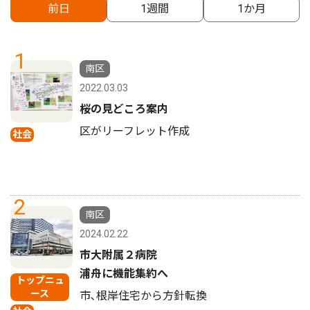
前日
1週間
1か月
1
南区
2022.03.03
桜の見どころ案内
区がリーフレット作成
社会
2
南区
2024.02.22
市大附属２病院
浦舟に機能集約へ
トップニュ
ース
市､根岸住宅から方針転換