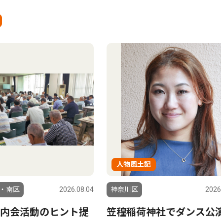
人物風土記
・南区
2026.08.04
神奈川区
2026
内会活動のヒント提
笠䅣稲荷神社でダンス公