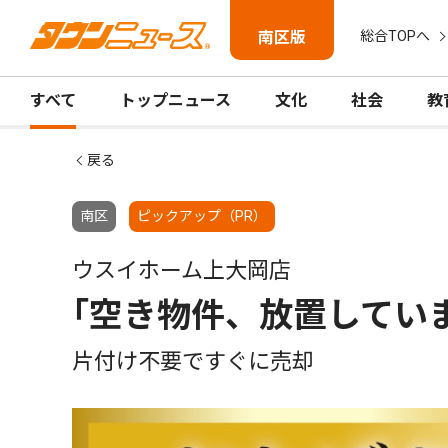
南区版
総合TOPへ
すべて
トップニュース
文化
社会
教
戻る
南区
ピックアップ（PR）
ウスイホーム上大岡店
｢空き物件、放置してい
片付け不要ですぐに売却