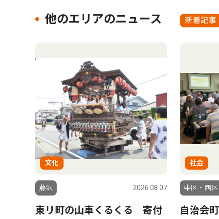
他のエリアのニュース
新着記事
文化
社会
藤沢
2026.08.07
中区・西区
東リ町の山車くるくる 寄付
自治会町