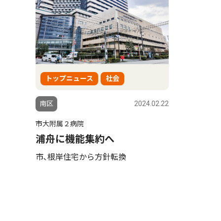
トップニュース
社会
南区
2024.02.22
市大附属２病院
浦舟に機能集約へ
市､根岸住宅から方針転換