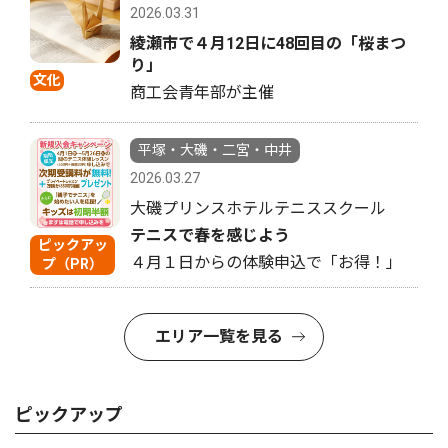
2026.03.31
綾瀬市で４月12日に48回目の「桜まつ
り」
文化
商工会青年部が主催
平塚・大磯・二宮・中井
2026.03.27
大磯プリンスホテルテニススクール
テニスで春を感じよう
ピックアッ
４月１日からの体験申込で「お得！」
プ（PR）
エリア一覧を見る
ピックアップ