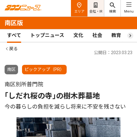
エリア
会社・IR
検索
Menu
南区版
すべて
トップニュース
文化
社会
教育
ス
戻る
公開日：2023.03.23
南区
ピックアップ（PR）
南区別所普門院
｢しだれ桜の寺｣の樹木葬墓地
今の暮らしの負担を減らし将来に不安を残さない