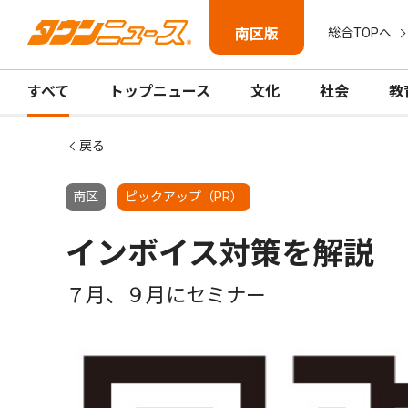
南区版
総合TOPへ
すべて
トップニュース
文化
社会
教
戻る
南区
ピックアップ（PR）
インボイス対策を解説
７月、９月にセミナー