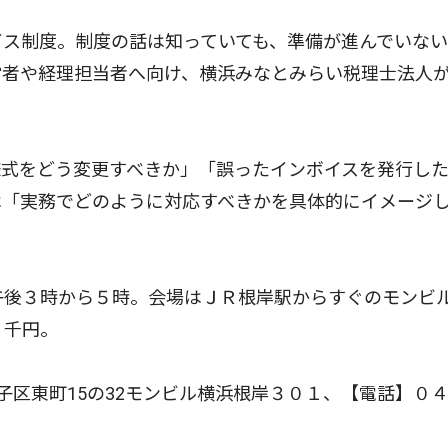
イス制度。制度の話は知っていても、準備が進んでいな
営者や経理担当者へ向け、横浜みなとみらい税理士法人
式をどう変更すべきか」「誤ったインボイスを発行し
は「実務でどのように対応すべきかを具体的にイメージ
午後３時から５時。会場はＪＲ根岸駅からすぐのモンビ
３千円。
区東町15の32モンビル横浜根岸３０１、【電話】０