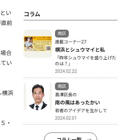
いとい
コラム
が直前
南区
連載コーナー27
横浜とシュウマイと私
た場合
「昨年シュウマイを盛り上げた
してい
のは？」
2024.02.22
南区
ル横浜
髙澤区長の
南の風はあったかい
若者のアイデアを生かして
2024.02.01
４５・
コラム一覧