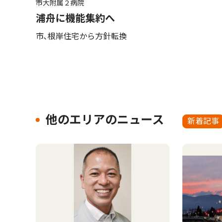
市大附属２病院
浦舟に機能集約へ
市､根岸住宅から方針転換
他のエリアのニュース
新着記事