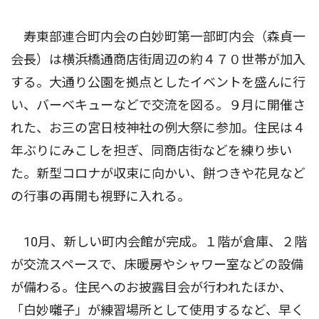
寿東部連合町内会の白妙町第一部町内会（森貞一
会長）は横浜橋通商店街周辺の約４７０世帯が加入
する。大通り公園を拠点としたイベントを盛んに行
い、バーベキューなどで交流を図る。９月に開催さ
れた、お三の宮日枝神社の例大祭に参加。住民は４
年ぶりにみこしを担ぎ、同商店街などを練り歩い
た。新型コロナが収束に向かい、餅つきや花見など
の行事の再開も視野に入れる。
10月、新しい町内会館が完成。１階が倉庫、２階
が交流スペースで、床暖房やシャワー室などの設備
が備わる。住民へのお披露目会が行われたほか、
「白妙囃子」が練習場所として使用するなど、早く