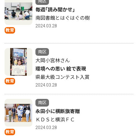
南区
毎週｢読み聞かせ｣
南図書館とはぐはぐの樹
2024.03.28
教育
南区
大岡小宮林さん
環境への思い 絵で表現
県最大級コンテスト入賞
教育
2024.03.28
南区
永田小に横断旗寄贈
ＫＤＳと横浜ＦＣ
2024.03.28
教育