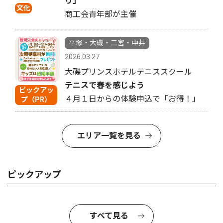
り」
文化
商工会青年部が主催
平塚・大磯・二宮・中井
2026.03.27
大磯プリンスホテルテニススクール
テニスで春を感じよう
ピックアッ
４月１日からの体験申込で「お得！」
プ（PR）
エリア一覧を見る
ピックアップ
すべて見る