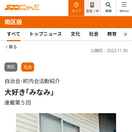
エリア
会社・IR
検索
Menu
南区版
すべて
トップニュース
文化
社会
教育
ス
戻る
公開日：2023.11.30
南区
社会
自治会･町内会活動紹介
大好き｢みなみ｣
連載第５回