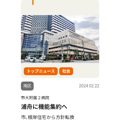
トップニュース
社会
南区
2024.02.22
市大附属２病院
浦舟に機能集約へ
市､根岸住宅から方針転換