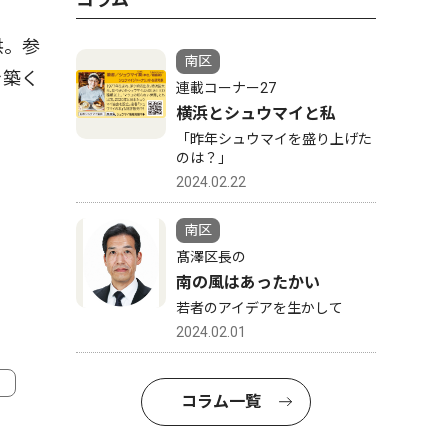
供。参
南区
を築く
連載コーナー27
横浜とシュウマイと私
「昨年シュウマイを盛り上げた
のは？」
2024.02.22
南区
髙澤区長の
南の風はあったかい
若者のアイデアを生かして
2024.02.01
コラム一覧