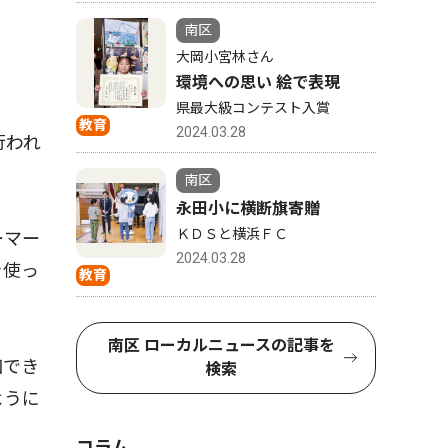
南区
大岡小宮林さん
環境への思い 絵で表現
県最大級コンテスト入賞
教育
2024.03.28
行われ
南区
永田小に横断旗寄贈
ＫＤＳと横浜ＦＣ
ーマー
2024.03.28
を使っ
教育
南区 ローカルニュースの記事を
加でき
検索
ように
コラム