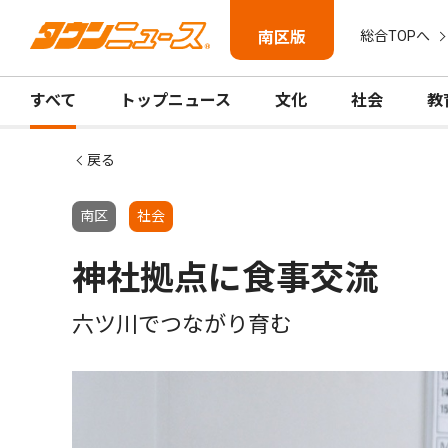
南区版
総合TOPへ
すべて
トップニュース
文化
社会
教
戻る
南区
社会
神社拠点に食事交流
六ツ川でつながり育む