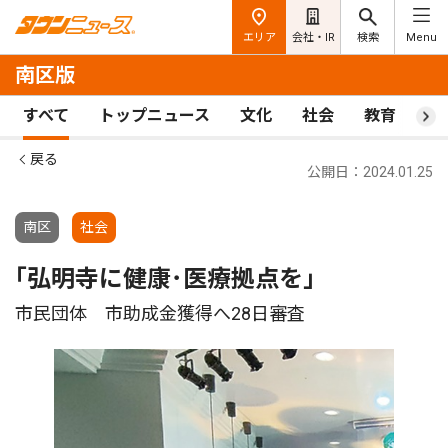
エリア
会社・IR
検索
Menu
南区版
すべて
トップニュース
文化
社会
教育
ス
戻る
公開日：2024.01.25
南区
社会
｢弘明寺に健康･医療拠点を｣
市民団体 市助成金獲得へ28日審査