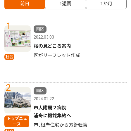
前日
1週間
1か月
1
南区
2022.03.03
桜の見どころ案内
区がリーフレット作成
社会
2
南区
2024.02.22
市大附属２病院
浦舟に機能集約へ
トップニュ
ース
市､根岸住宅から方針転換