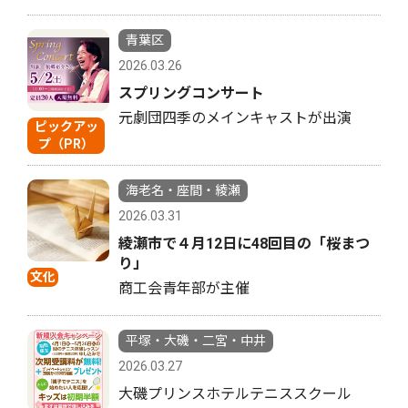
青葉区
2026.03.26
スプリングコンサート
元劇団四季のメインキャストが出演
ピックアッ
プ（PR）
海老名・座間・綾瀬
2026.03.31
綾瀬市で４月12日に48回目の「桜まつ
り」
文化
商工会青年部が主催
平塚・大磯・二宮・中井
2026.03.27
大磯プリンスホテルテニススクール