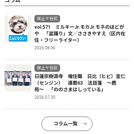
コラム
保土ケ谷区
vol.571 ミルキーJr.モカJr.モネのほどが
や 「盆踊り」文／ささきやすえ（区内在
住・フリーライター）
2026.08.06
保土ケ谷区
日蓮宗樹源寺 権住職 日比（ヒビ）宣仁
（センジン） 連載63 法話箋 〜鹿
苑〜 「ののさまはしっている」
2026.07.30
コラム一覧