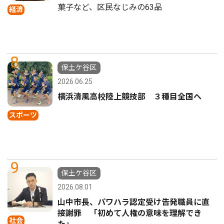
菓子など、区民なじみの63品
経済
8
保土ケ谷区
2026.06.25
横浜清風高校陸上競技部 ３種目全国へ
スポーツ
9
保土ケ谷区
2026.08.01
山中市長、パワハラ認定受け告発職員に直
接謝罪 「初めて人権の意味を理解でき
社会