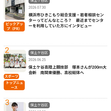
保土ケ谷区
2026.07.30
横浜市ひきこもり総合支援・若者相談セン
ターってどんなところ？ 最近までセンタ
ピックアッ
ーを利用していた方にインタビュー
プ（PR）
2
保土ケ谷区
2026.06.25
保土ケ谷高陸上競技部 塚本さんが200ｍ大
会新 南関東優勝、高校総体へ
スポーツ
トップニュ
ース
3
保土ケ谷区