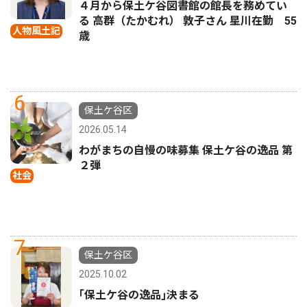
４月から保土ケ谷図書館の館長を務めてい
る 高群（たかむれ） 敦子さん 星川在勤 55
人物風土記
歳
6
保土ケ谷区
2026.05.14
わがまちの自慢の味募集 保土ケ谷の逸品 第
２弾
社会
7
保土ケ谷区
2025.10.02
｢保土ケ谷の逸品｣決まる