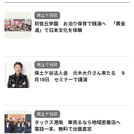
保土ケ谷区
初音丘学園 お泊り保育で銭湯へ 「黄金
湯」で日本文化を体験
保土ケ谷区
保土ケ谷法人会 元木大介さん来たる ９
月18日 セミナーで講演
保土ケ谷区
タックス港南 車売るなら地域密着店へ
電話一本、無料で出張査定