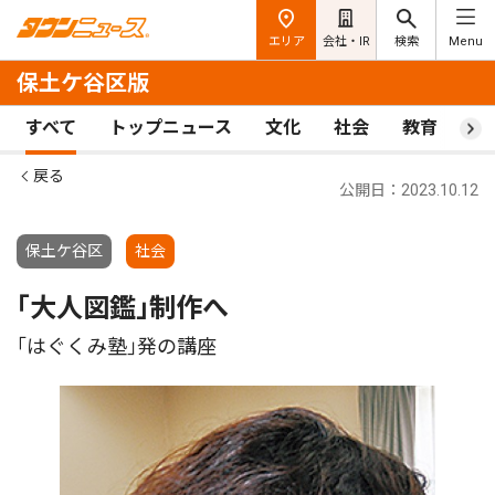
エリア
会社・IR
検索
Menu
保土ケ谷区版
すべて
トップニュース
文化
社会
教育
ス
戻る
公開日：2023.10.12
保土ケ谷区
社会
｢大人図鑑｣制作へ
｢はぐくみ塾｣発の講座