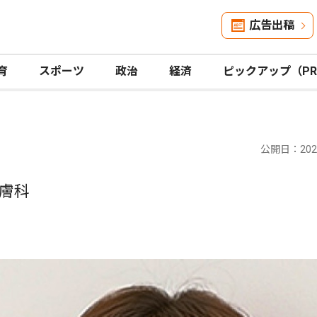
広告出稿
育
スポーツ
政治
経済
ピックアップ（P
公開日：2024
膚科