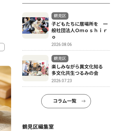
鶴見区
子どもたちに居場所を 一
般社団法人Ｏｍｏｓｈｉｒ
ｏ
2026.08.06
鶴見区
4
5
楽しみながら異文化知る
多文化共生つるみの会
2026.07.23
コラム一覧
鶴見区編集室