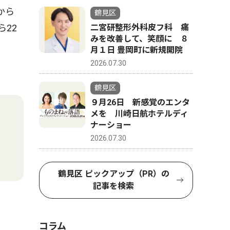
から
鶴見区
22
二宮研整形外科皮フ科 痛
みを改善して、笑顔に ８
月１日 豊岡町に新規開院
2026.07.30
鶴見区
９月26日 新感覚のエンタ
メを 川崎日航ホテルディ
ナーショー
2026.07.30
鶴見区 ピックアップ（PR）の
記事を検索
コラム