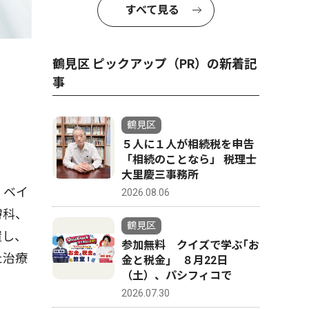
すべて見る
鶴見区 ピックアップ（PR）の新着記
事
鶴見区
５人に１人が相続税を申告
「相続のことなら」 税理士
大里慶三事務所
・ベイ
2026.08.06
膚科、
鶴見区
置し、
参加無料 クイズで学ぶ｢お
た治療
金と税金｣ ８月22日
（土）、パシフィコで
2026.07.30