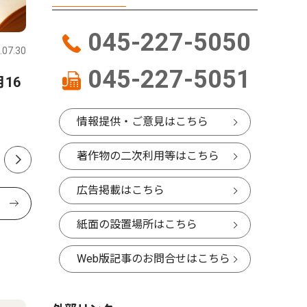
文化
社会
045-227-5050
.07.30
鶴見区
2024.11.07
鶴見区
045-227-5051
16
ファッションショーと音楽が
中距離電
融合
会が総会
情報提供・ご意見はこちら
サルビアホールで16日
著作物の二次利用等はこちら
広告掲載はこちら
紙面の設置場所はこちら
Web版記事のお問合せはこちら