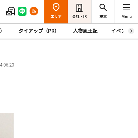
エリア
会社・IR
検索
Menu
R）
タイアップ（PR）
人物風土記
イベント
.06.20