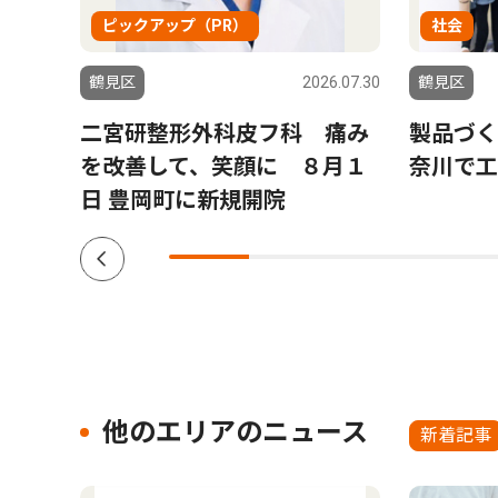
ピックアップ（PR）
社会
6.07.30
鶴見区
2026.07.30
鶴見区
鶴
二宮研整形外科皮フ科 痛み
製品づく
多文
を改善して、笑顔に ８月１
奈川で工
日 豊岡町に新規開院
他のエリアのニュース
新着記事