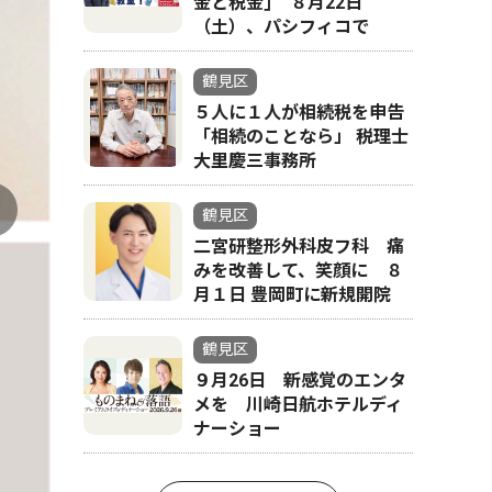
金と税金｣ ８月22日
（土）、パシフィコで
鶴見区
５人に１人が相続税を申告
「相続のことなら」 税理士
大里慶三事務所
鶴見区
二宮研整形外科皮フ科 痛
みを改善して、笑顔に ８
月１日 豊岡町に新規開院
鶴見区
９月26日 新感覚のエンタ
メを 川崎日航ホテルディ
ナーショー