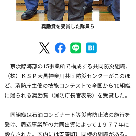
奨励賞を受賞した隊員ら
京浜臨海部の15事業所で構成する共同防災組織、
（株）ＫＳＰ大黒神奈川共同防災センターがこのほ
ど、消防庁主催の技能コンテストで全国から10組織
に贈られる奨励賞（消防庁長官表彰）を受賞した。
同組織は石油コンビナート等災害防止法の施行を
受け、周辺事業所の共同出資によって１９７７年に
設立された。区内には安善町に同様の組織がある。