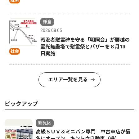
経済
鎌倉
2026.08.05
戦没者慰霊碑を守る「明照会」が腰越の
霊光無盡塔で慰霊祭とバザーを８月13
社会
日実施
エリア一覧を見る
ピックアップ
鶴見区
高級ＳＵＶ＆ミニバン専門 中古車店が菊
名にオープン キントウ自動車（株）