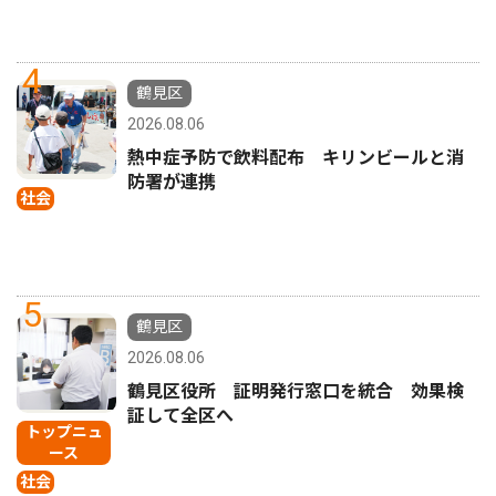
4
鶴見区
2026.08.06
熱中症予防で飲料配布 キリンビールと消
防署が連携
社会
5
鶴見区
2026.08.06
鶴見区役所 証明発行窓口を統合 効果検
証して全区へ
トップニュ
ース
社会