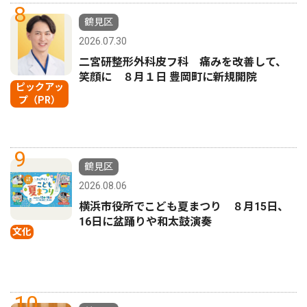
8
鶴見区
2026.07.30
二宮研整形外科皮フ科 痛みを改善して、
笑顔に ８月１日 豊岡町に新規開院
ピックアッ
プ（PR）
9
鶴見区
2026.08.06
横浜市役所でこども夏まつり ８月15日、
16日に盆踊りや和太鼓演奏
文化
10