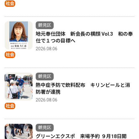
社会
鶴見区
地元奉仕団体 新会長の横顔 Vol.3 和の奉
仕で１つの目標へ
2026.08.06
社会
鶴見区
熱中症予防で飲料配布 キリンビールと消
防署が連携
2026.08.06
社会
鶴見区
グリーンエクスポ 来場予約 ９月18日開