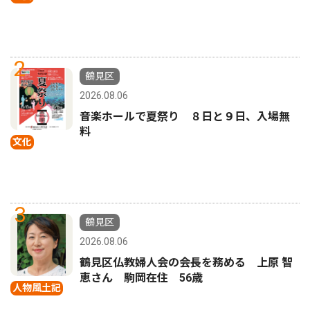
2
鶴見区
2026.08.06
音楽ホールで夏祭り ８日と９日、入場無
料
文化
3
鶴見区
2026.08.06
鶴見区仏教婦人会の会長を務める 上原 智
恵さん 駒岡在住 56歳
人物風土記