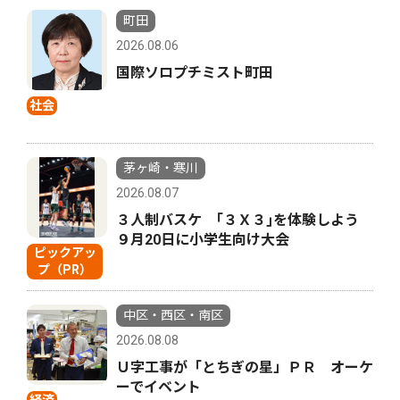
町田
2026.08.06
国際ソロプチミスト町田
社会
茅ヶ崎・寒川
2026.08.07
３人制バスケ ｢３Ｘ３｣を体験しよう
９月20日に小学生向け大会
ピックアッ
プ（PR）
中区・西区・南区
2026.08.08
Ｕ字工事が「とちぎの星」ＰＲ オーケ
ーでイベント