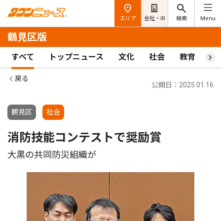
エリア
会社・IR
検索
Menu
鶴見区版
すべて
トップニュース
文化
社会
教育
ス
戻る
公開日：2025.01.16
鶴見区
社会
消防技能コンテストで奨励賞
大黒の共同防災組織が