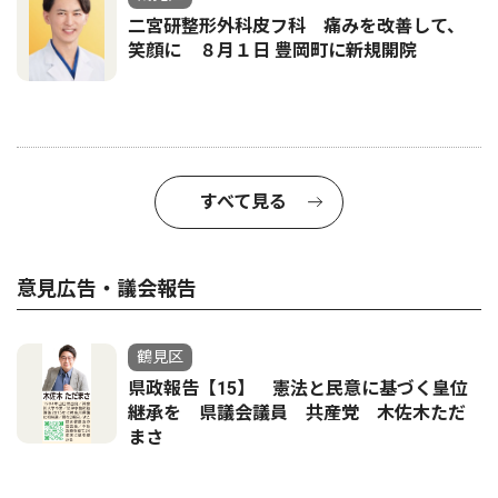
二宮研整形外科皮フ科 痛みを改善して、
笑顔に ８月１日 豊岡町に新規開院
すべて見る
意見広告・議会報告
鶴見区
県政報告【15】 憲法と民意に基づく皇位
継承を 県議会議員 共産党 木佐木ただ
まさ