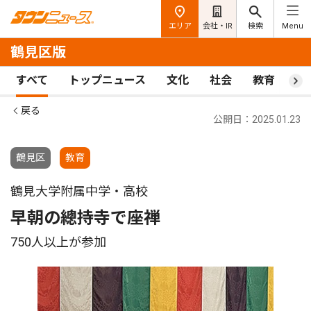
エリア
会社・IR
検索
Menu
鶴見区版
すべて
トップニュース
文化
社会
教育
ス
戻る
公開日：2025.01.23
鶴見区
教育
鶴見大学附属中学・高校
早朝の總持寺で座禅
750人以上が参加