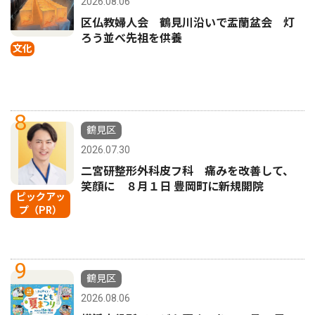
2026.08.06
区仏教婦人会 鶴見川沿いで盂蘭盆会 灯
ろう並べ先祖を供養
文化
8
鶴見区
2026.07.30
二宮研整形外科皮フ科 痛みを改善して、
笑顔に ８月１日 豊岡町に新規開院
ピックアッ
プ（PR）
9
鶴見区
2026.08.06