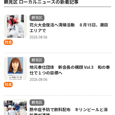
鶴見区 ローカルニュースの新着記事
鶴見区
花火大会復活へ清掃活動 ８月15日、潮田
エリアで
2026.08.06
社会
鶴見区
地元奉仕団体 新会長の横顔 Vol.3 和の奉
仕で１つの目標へ
2026.08.06
社会
鶴見区
熱中症予防で飲料配布 キリンビールと消