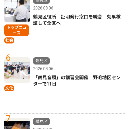
鶴見区
2026.08.06
鶴見区役所 証明発行窓口を統合 効果検
証して全区へ
トップニュ
ース
社会
6
鶴見区
2026.08.06
「鶴見音頭」の講習会開催 野毛地区セン
ターで11日
文化
7
鶴見区