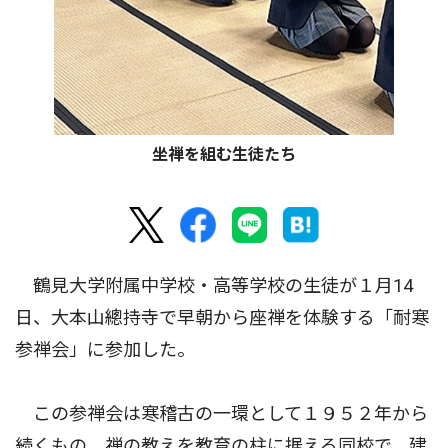
坐禅を組む生徒たち
鶴見大学附属中学校・高等学校の生徒が１月14
日、大本山總持寺で早朝から座禅を体験する「耐寒
参禅会」に参加した。
この参禅会は寒稽古の一環として１９５２年から
続くもの。禅の教えを教育の柱に据える同校で、建