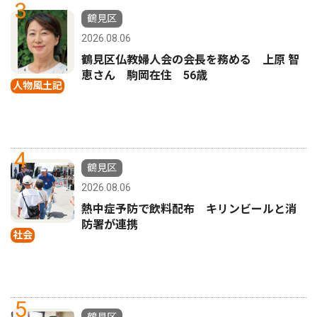
3
鶴見区
2026.08.06
鶴見区仏教婦人会の会長を務める 上原 智
恵さん 駒岡在住 56歳
人物風土記
4
鶴見区
2026.08.06
熱中症予防で飲料配布 キリンビールと消
防署が連携
社会
5