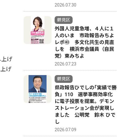
2026.07.30
鶴見区
外国人児童急増、４人に１
人のいま 市政報告みちよ
レポ㊸ 多文化共生の見直
しを 横浜市会議員（自民
党）東みちよ
し上げ
2026.07.23
し上げ
鶴見区
県政報告ひでしの｢実績で勝
負」110 選挙事務効率化
に電子投票を提案。デモン
ストレーション会が実現し
ました 公明党 鈴木 ひで
し
2026.07.09