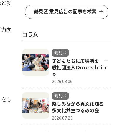
など多
鶴見区 意見広告の記事を検索
災力向
コラム
鶴見区
子どもたちに居場所を 一
般社団法人Ｏｍｏｓｈｉｒ
ｏ
2026.08.06
鶴見区
」をし
楽しみながら異文化知る
多文化共生つるみの会
2026.07.23