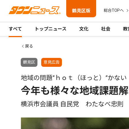
鶴見区版
総合TOPへ
すべて
トップニュース
文化
社会
教
戻る
鶴見区
意見広告
地域の問題”ｈｏｔ（ほっと）”かない
今年も様々な地域課題解
横浜市会議員 自民党 わたなべ忠則