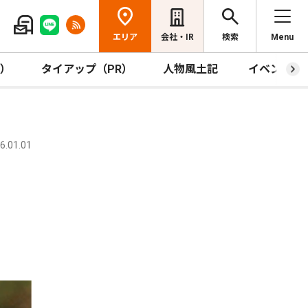
エリア
会社・IR
検索
Menu
R）
タイアップ（PR）
人物風土記
イベント
.01.01