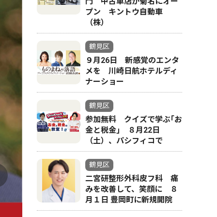
門 中古車店が菊名にオー
プン キントウ自動車
（株）
鶴見区
９月26日 新感覚のエンタ
メを 川崎日航ホテルディ
東部斎
ナーショー
鶴見区
参加無料 クイズで学ぶ｢お
金と税金｣ ８月22日
（土）、パシフィコで
鶴見区
二宮研整形外科皮フ科 痛
みを改善して、笑顔に ８
月１日 豊岡町に新規開院