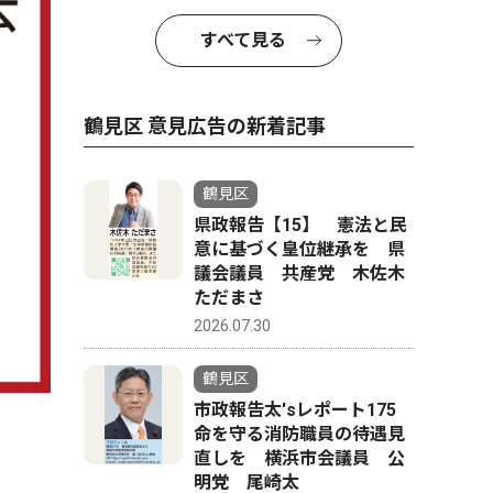
すべて見る
鶴見区 意見広告の新着記事
鶴見区
県政報告【15】 憲法と民
意に基づく皇位継承を 県
議会議員 共産党 木佐木
ただまさ
2026.07.30
鶴見区
市政報告太'sレポート175
命を守る消防職員の待遇見
直しを 横浜市会議員 公
明党 尾崎太