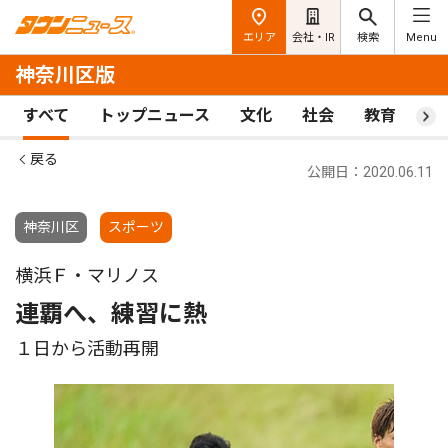
エリア
会社・IR
検索
Menu
神奈川区版
すべて
トップニュース
文化
社会
教育
ス
戻る
公開日：2020.06.11
神奈川区
スポーツ
横浜Ｆ・マリノス
連覇へ、練習に熱
１日から活動再開