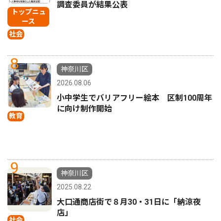
調査委員が結果公表
トップニュ
ース
社会
8
神奈川区
2026.08.06
小中学生でバリアフリー絵本 区制100周年
に向け制作開始
教育
9
神奈川区
2025.08.22
大口通商店街で８月30・31日に「納涼夜
店」
社会