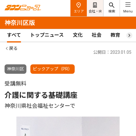
エリア
会社・IR
検索
Menu
神奈川区版
すべて
トップニュース
文化
社会
教育
ス
戻る
公開日：2023.01.05
神奈川区
ピックアップ（PR）
受講無料
介護に関する基礎講座
神奈川県社会福祉センターで