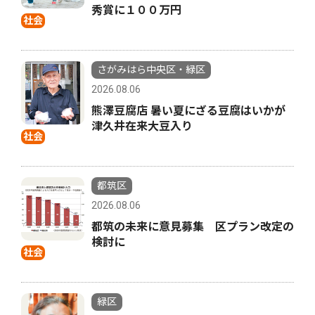
秀賞に１００万円
社会
さがみはら中央区・緑区
2026.08.06
熊澤豆腐店 暑い夏にざる豆腐はいかが
津久井在来大豆入り
社会
都筑区
2026.08.06
都筑の未来に意見募集 区プラン改定の
検討に
社会
緑区