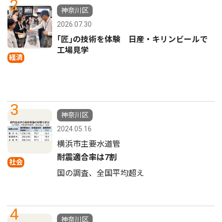
2
神奈川区
2026.07.30
｢匠｣の技術を体験 日産・キリンビールで
工場見学
経済
3
神奈川区
2024.05.16
横浜市主要水道管
耐震適合率は7割
社会
国の調査、全国平均超え
4
神奈川区