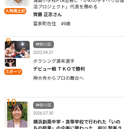
浦島小学校PTA会長と「かめの子すべり台復
活プロジェクト」代表を務める
人物風土記
齊藤 正志さん
富家町在住 49歳
9
神奈川区
2022.04.21
ボクシング渡来選手
デビュー戦 ＴＫＯで勝利
スポーツ
神大寺からプロの舞台へ
10
神奈川区
2026.07.30
横浜創英中学・高等学校で行われた「いの
ちの授業」の企画に携わった 前川 智美さ