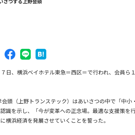
いさつする上野会頭
７日、横浜ベイホテル東急＝西区＝で行われ、会員ら
孝会頭（上野トランステック）はあいさつの中で「中小
の認識を示し、「今が変革への正念場。最適な支援策を
もに横浜経済を発展させていくことを誓った。