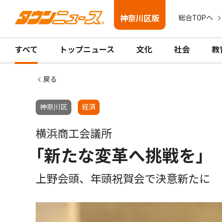
神奈川区版
総合TOPへ
すべて
トップニュース
文化
社会
教
戻る
神奈川区
経済
横浜商工会議所
｢新たな変革へ挑戦を｣
上野会頭、年頭祝賀会で決意新たに