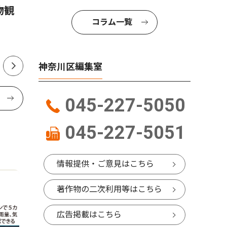
物観
神奈川区内でも支援の輪 熊
小中学生
コラム一覧
本の地震受け募金活動
本 区制
開始
神奈川区編集室
045-227-5050
045-227-5051
情報提供・ご意見はこちら
著作物の二次利用等はこちら
広告掲載はこちら