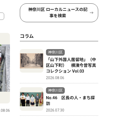
神奈川区 ローカルニュースの記
事を検索
4
5
コラム
神奈川区
「山下外国人居留地」（中
区山下町） 横濱今昔写真
コレクション Vol.03
2026.08.06
神奈川区
社会
教育
No.46 区長の人・まち探
訪
2026.07.30
.08.06
神奈川区
2026.08.06
神奈川区