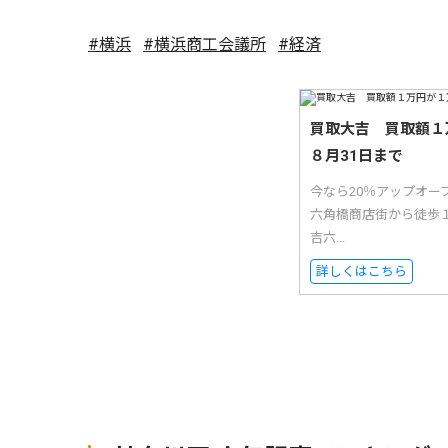
#横浜
#横浜商工会議所
#経済
買取大吉 買取額１
８月31日まで
今なら20％アップオ
六角橋商店街から徒歩
吉六...
詳しくはこちら