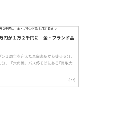
万円が１万２千円に 金・ブランド品
ープン１周年を迎えた東白楽駅から徒歩６分、
１分、「六角橋」バス停そばにある｢買取大
(PR)