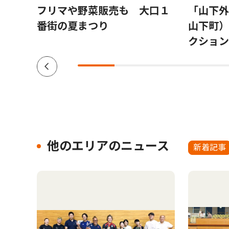
会場
フリマや野菜販売も 大口１
「山下外
参加
番街の夏まつり
山下町）
クション V
他のエリアのニュース
新着記事