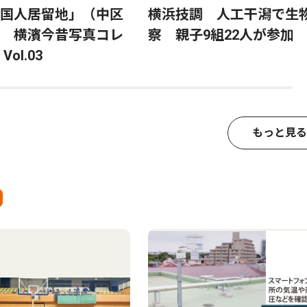
国人居留地」（中区
横浜技調 人工干潟で生
 横濱今昔写真コレ
察 親子9組22人が参加
ol.03
もっと見る