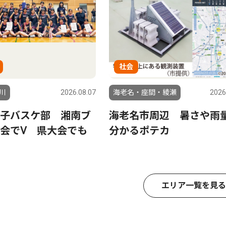
社会
川
2026.08.07
海老名・座間・綾瀬
2026
子バスケ部 湘南ブ
海老名市周辺 暑さや雨
会でⅤ 県大会でも
分かるポテカ
エリア一覧を見る