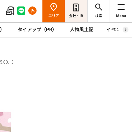
エリア
会社・IR
検索
Menu
R）
タイアップ（PR）
人物風土記
イベント
.03.13