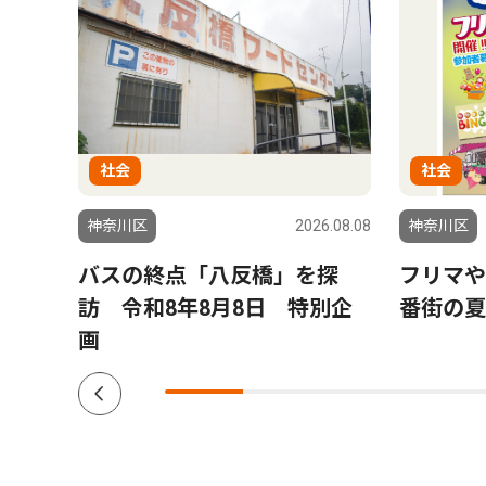
社会
社会
6.08.06
神奈川区
2026.08.08
神奈川区
が１
バスの終点「八反橋」を探
フリマや
ド品
訪 令和8年8月8日 特別企
番街の夏
画