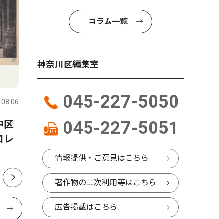
コラム一覧
神奈川区編集室
教育
トップニ
045-227-5050
.08.06
神奈川区
2026.08.07
神奈川区
045-227-5051
中区
神奈川図書館 司書のおすす
横浜技調
コレ
めＢＯＯＫ 第72話
察 親子
情報提供・ご意見はこちら
著作物の二次利用等はこちら
広告掲載はこちら