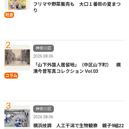
フリマや野菜販売も 大口１番街の夏まつ
り
社会
2
神奈川区
2026.08.06
「山下外国人居留地」（中区山下町） 横
濱今昔写真コレクション Vol.03
コラム
3
神奈川区
2026.08.06
横浜技調 人工干潟で生物観察 親子9組22