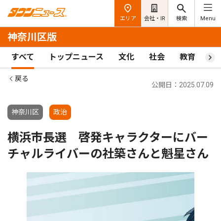
エリア
会社・IR
検索
Menu
神奈川区版
すべて
トップニュース
文化
社会
教育
ス
戻る
公開日：2025.07.09
神奈川区
政治
横浜市長選 啓発キャラクターにバー
チャルライバーの社築さんと魁星さん