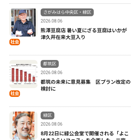
さがみはら中央区・緑区
2026.08.06
熊澤豆腐店 暑い夏にざる豆腐はいかが
津久井在来大豆入り
社会
都筑区
2026.08.06
都筑の未来に意見募集 区プラン改定の
検討に
社会
緑区
2026.08.06
8月22日に緑公会堂で開催される「よこ