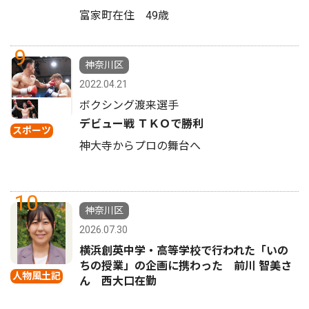
富家町在住 49歳
9
神奈川区
2022.04.21
ボクシング渡来選手
デビュー戦 ＴＫＯで勝利
スポーツ
神大寺からプロの舞台へ
10
神奈川区
2026.07.30
横浜創英中学・高等学校で行われた「いの
ちの授業」の企画に携わった 前川 智美さ
人物風土記
ん 西大口在勤