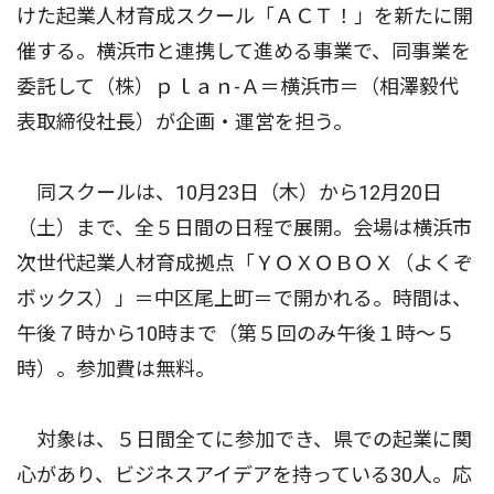
けた起業人材育成スクール「ＡＣＴ！」を新たに開
催する。横浜市と連携して進める事業で、同事業を
委託して（株）ｐｌａｎ-Ａ＝横浜市＝（相澤毅代
表取締役社長）が企画・運営を担う。
同スクールは、10月23日（木）から12月20日
（土）まで、全５日間の日程で展開。会場は横浜市
次世代起業人材育成拠点「ＹＯＸＯＢＯＸ（よくぞ
ボックス）」＝中区尾上町＝で開かれる。時間は、
午後７時から10時まで（第５回のみ午後１時〜５
時）。参加費は無料。
対象は、５日間全てに参加でき、県での起業に関
心があり、ビジネスアイデアを持っている30人。応