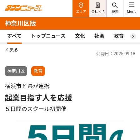
エリア
会社・IR
検索
Menu
神奈川区版
すべて
トップニュース
文化
社会
教育
ス
戻る
公開日：2025.09.18
神奈川区
教育
横浜市と県が連携
起業目指す人を応援
５日間のスクール初開催