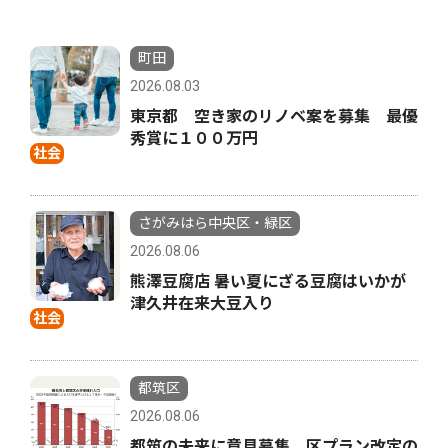
町田
2026.08.03
東京都 空き家のリノベ案を募集 最優
秀賞に１００万円
社会
さがみはら中央区・緑区
2026.08.06
熊澤豆腐店 暑い夏にざる豆腐はいかが
津久井在来大豆入り
社会
都筑区
2026.08.06
都筑の未来に意見募集 区プラン改定の