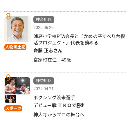
8
神奈川区
2025.06.26
浦島小学校PTA会長と「かめの子すべり台復
活プロジェクト」代表を務める
人物風土記
齊藤 正志さん
富家町在住 49歳
9
神奈川区
2022.04.21
ボクシング渡来選手
デビュー戦 ＴＫＯで勝利
スポーツ
神大寺からプロの舞台へ