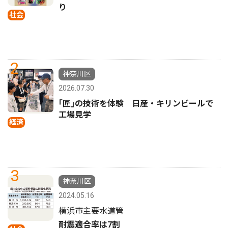
り
社会
2
神奈川区
2026.07.30
｢匠｣の技術を体験 日産・キリンビールで
工場見学
経済
3
神奈川区
2024.05.16
横浜市主要水道管
耐震適合率は7割