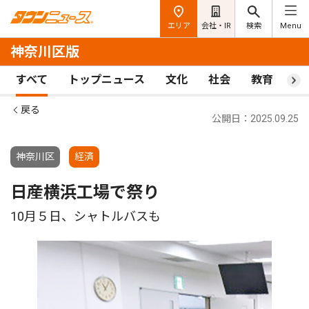
エリア
会社・IR
検索
Menu
神奈川区版
すべて
トップニュース
文化
社会
教育
ス
戻る
公開日：2025.09.25
神奈川区
経済
日産横浜工場で祭り
10月５日、シャトルバスも