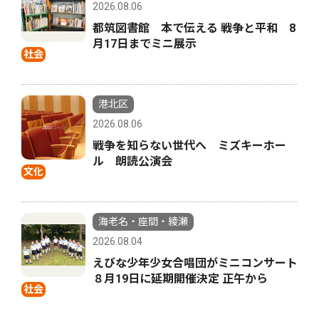
2026.08.06
都筑図書館 本で伝える 戦争と平和 8
月17日までミニ展示
社会
港北区
2026.08.06
戦争を知らない世代へ ミズキーホー
ル 朗読公演会
文化
海老名・座間・綾瀬
2026.08.04
えびな少年少女合唱団がミニコンサート
８月19日に延期開催決定 正午から
社会