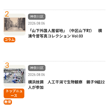
2
神奈川区
2026.08.06
「山下外国人居留地」（中区山下町） 横
濱今昔写真コレクション Vol.03
コラム
3
神奈川区
2026.08.06
横浜技調 人工干潟で生物観察 親子9組22
人が参加
トップニュ
ース
教育