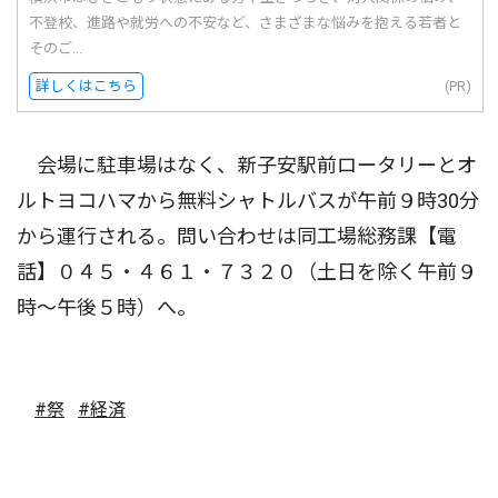
不登校、進路や就労への不安など、さまざまな悩みを抱える若者と
そのご...
詳しくはこちら
(PR)
会場に駐車場はなく、新子安駅前ロータリーとオ
ルトヨコハマから無料シャトルバスが午前９時30分
から運行される。問い合わせは同工場総務課【電
話】０４５・４６１・７３２０（土日を除く午前９
時〜午後５時）へ。
#祭
#経済