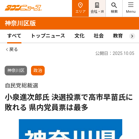
エリア
会社・IR
検索
Menu
神奈川区版
すべて
トップニュース
文化
社会
教育
ス
戻る
公開日：2025.10.05
神奈川区
政治
自民党総裁選
小泉進次郎氏 決選投票で高市早苗氏に
敗れる 県内党員票は最多