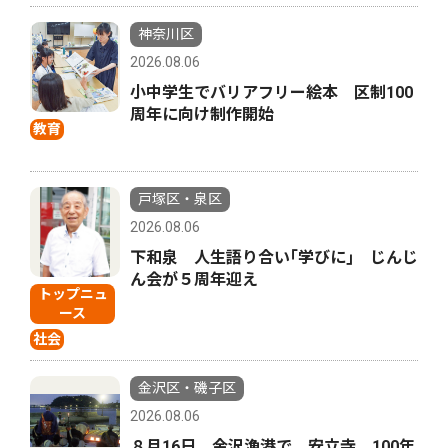
神奈川区
2026.08.06
小中学生でバリアフリー絵本 区制100
周年に向け制作開始
教育
戸塚区・泉区
2026.08.06
下和泉 人生語り合い｢学びに｣ じんじ
ん会が５周年迎え
トップニュ
ース
社会
金沢区・磯子区
2026.08.06
８月16日、金沢漁港で 安立寺 100年