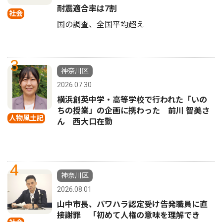
耐震適合率は7割
社会
国の調査、全国平均超え
3
神奈川区
2026.07.30
横浜創英中学・高等学校で行われた「いの
ちの授業」の企画に携わった 前川 智美さ
人物風土記
ん 西大口在勤
4
神奈川区
2026.08.01
山中市長、パワハラ認定受け告発職員に直
接謝罪 「初めて人権の意味を理解でき