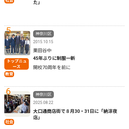
社会
た」
5
神奈川区
2015.10.15
栗田谷中
45年ぶりに制服一新
トップニュ
ース
開校70周年を前に
教育
6
神奈川区
2025.08.22
大口通商店街で８月30・31日に「納涼夜
店」
社会