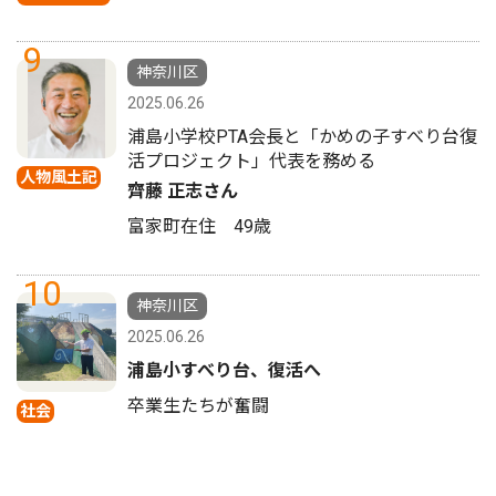
9
神奈川区
2025.06.26
浦島小学校PTA会長と「かめの子すべり台復
活プロジェクト」代表を務める
人物風土記
齊藤 正志さん
富家町在住 49歳
10
神奈川区
2025.06.26
浦島小すべり台、復活へ
卒業生たちが奮闘
社会