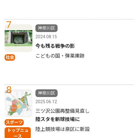
7
神奈川区
2024.08.15
今も残る戦争の影
こどもの国・弾薬庫跡
社会
8
神奈川区
2025.06.12
三ツ沢公園再整備見直し
陸スタを新球技場に
スポーツ
陸上競技場は泉区に新設
トップニュ
ース