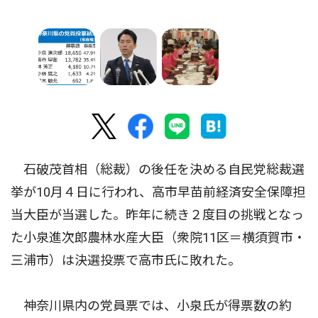
石破茂首相（総裁）の後任を決める自民党総裁選
挙が10月４日に行われ、高市早苗前経済安全保障担
当大臣が当選した。昨年に続き２度目の挑戦となっ
た小泉進次郎農林水産大臣（衆院11区＝横須賀市・
三浦市）は決選投票で高市氏に敗れた。
神奈川県内の党員票では、小泉氏が得票数の約