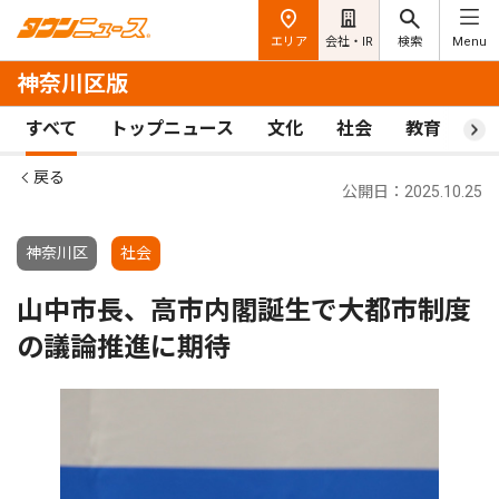
エリア
会社・IR
検索
Menu
神奈川区版
すべて
トップニュース
文化
社会
教育
ス
戻る
公開日：2025.10.25
神奈川区
社会
山中市長、高市内閣誕生で大都市制度
の議論推進に期待