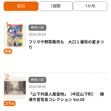
前日
1週間
1か月
1
神奈川区
2026.08.04
フリマや野菜販売も 大口１番街の夏まつ
り
社会
2
神奈川区
2026.08.06
「山下外国人居留地」（中区山下町） 横
濱今昔写真コレクション Vol.03
コラム