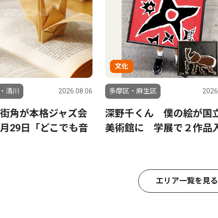
文化
・清川
2026.08.06
多摩区・麻生区
2026
街角が本格ジャズ会
深野千くん 僕の絵が国
月29日「どこでも音
美術館に 学展で２作品
エリア一覧を見る