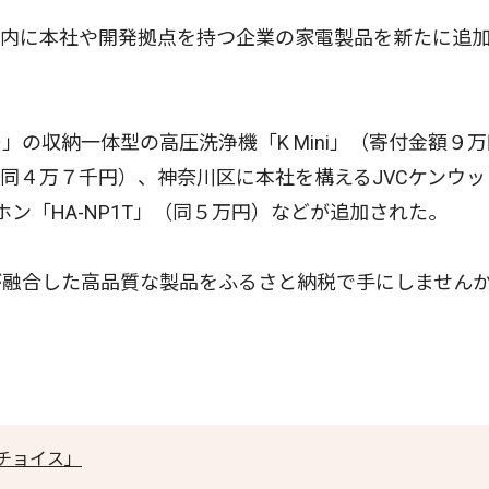
内に本社や開発拠点を持つ企業の家電製品を新たに追
の収納一体型の高圧洗浄機「K Mini」（寄付金額９万
s」（同４万７千円）、神奈川区に本社を構えるJVCケンウ
ヤホン「HA-NP1T」（同５万円）などが追加された。
融合した高品質な製品をふるさと納税で手にしません
チョイス」