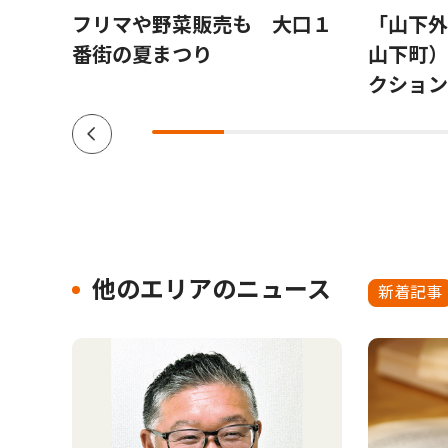
会場
フリマや野菜販売も 大口１
「山下外
参加
番街の夏まつり
山下町）
クション V
他のエリアのニュース
新着記事