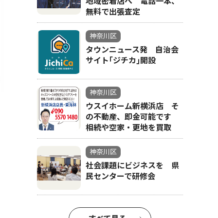
地域密着店へ 電話一本、
無料で出張査定
神奈川区
タウンニュース発 自治会
サイト｢ジチカ｣開設
神奈川区
ウスイホーム新横浜店 そ
の不動産、即金可能です
「ケルヒャー
相続や空家・更地を買取
神奈川区
社会課題にビジネスを 県
民センターで研修会