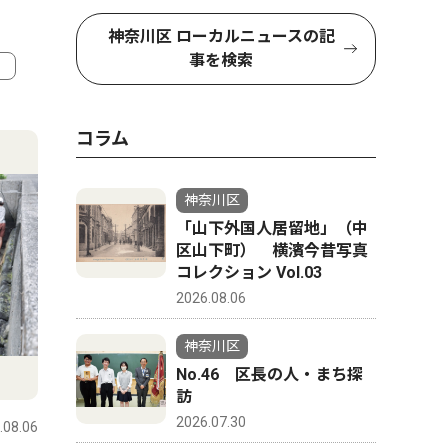
神奈川区 ローカルニュースの記
事を検索
4
5
コラム
神奈川区
「山下外国人居留地」（中
区山下町） 横濱今昔写真
コレクション Vol.03
2026.08.06
神奈川区
No.46 区長の人・まち探
社会
教育
訪
2026.07.30
.08.06
神奈川区
2026.08.06
神奈川区