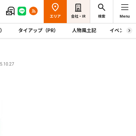
エリア
会社・IR
検索
Menu
R）
タイアップ（PR）
人物風土記
イベント
.10.27