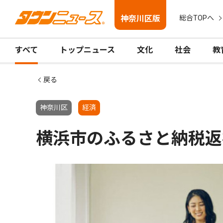
神奈川区版
総合TOPへ
すべて
トップニュース
文化
社会
教
戻る
神奈川区
経済
横浜市のふるさと納税返