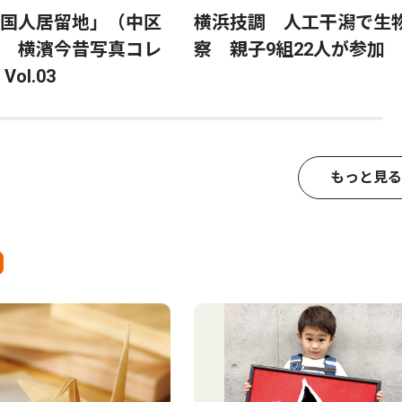
国人居留地」（中区
横浜技調 人工干潟で生
 横濱今昔写真コレ
察 親子9組22人が参加
ol.03
もっと見る