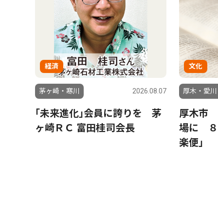
経済
文化
茅ヶ崎・寒川
2026.08.07
厚木・愛川
｢未来進化｣会員に誇りを 茅
厚木市 
ヶ崎ＲＣ 富田桂司会長
場に ８
楽便」