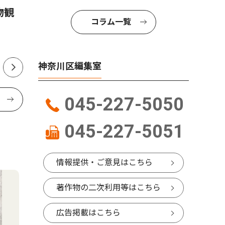
物観
神奈川区内でも支援の輪 熊
小中学生
コラム一覧
本の地震受け募金活動
本 区制
開始
神奈川区編集室
045-227-5050
045-227-5051
情報提供・ご意見はこちら
著作物の二次利用等はこちら
広告掲載はこちら