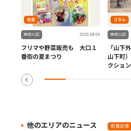
社会
コラム
6.08.06
神奈川区
2026.08.04
神奈川区
会場
フリマや野菜販売も 大口１
「山下外
参加
番街の夏まつり
山下町）
クション V
他のエリアのニュース
新着記事