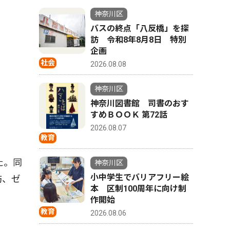
神奈川区
バスの終点「八反橋」を探
訪 令和8年8月8日 特別
企画
社会
2026.08.08
神奈川区
神奈川図書館 司書のおす
すめＢＯＯＫ 第72話
2026.08.07
教育
た。同
神奈川区
小中学生でバリアフリー絵
防、ゼ
本 区制100周年に向け制
作開始
教育
2026.08.06