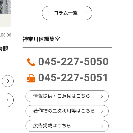
コラム一覧
社会
教育
.08.06
神奈川区
2026.08.06
神奈川区
神奈川区編集室
物観
神奈川区内でも支援の輪 熊
小中学生
本の地震受け募金活動
本 区制
045-227-5050
開始
045-227-5051
情報提供・ご意見はこちら
著作物の二次利用等はこちら
広告掲載はこちら