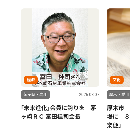
経済
文化
茅ヶ崎・寒川
2026.08.07
厚木・愛川
｢未来進化｣会員に誇りを 茅
厚木市 
ヶ崎ＲＣ 富田桂司会長
場に ８
楽便」