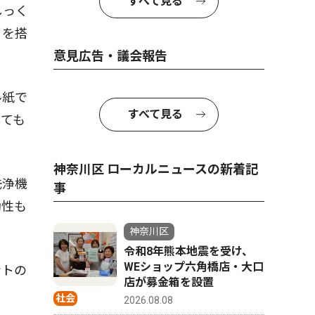
すべて見る
しっく
」を搭
意見広告・議会報告
ル紙で
すべて見る
しても
神奈川区 ローカルニュースの新着記
洗浄機
事
動性も
神奈川区
令和8年熊本地震を受け、
WEショップ六角橋店・大口
ントの
店が募金箱を設置
社会
2026.08.08