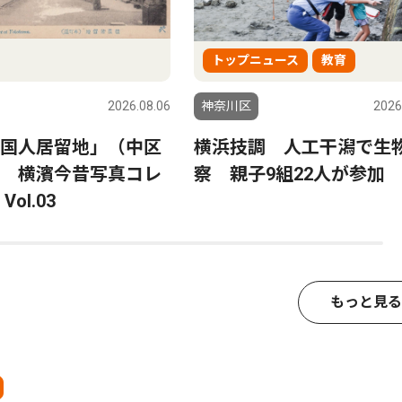
トップニュース
教育
2026.08.06
神奈川区
2026
国人居留地」（中区
横浜技調 人工干潟で生
 横濱今昔写真コレ
察 親子9組22人が参加
ol.03
もっと見る