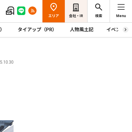
エリア
会社・IR
検索
Menu
R）
タイアップ（PR）
人物風土記
イベント
.10.30