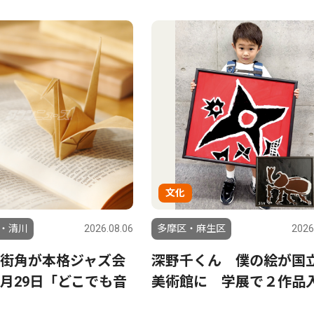
文化
・清川
2026.08.06
多摩区・麻生区
2026
街角が本格ジャズ会
深野千くん 僕の絵が国
月29日「どこでも音
美術館に 学展で２作品