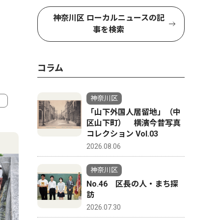
神奈川区 ローカルニュースの記
事を検索
コラム
神奈川区
「山下外国人居留地」（中
4
5
区山下町） 横濱今昔写真
コレクション Vol.03
2026.08.06
神奈川区
No.46 区長の人・まち探
訪
2026.07.30