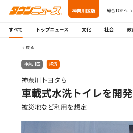
神奈川区版
総合TOPへ
すべて
トップニュース
文化
社会
教
戻る
神奈川区
経済
神奈川トヨタら
車載式水洗トイレを開発
被災地など利用を想定