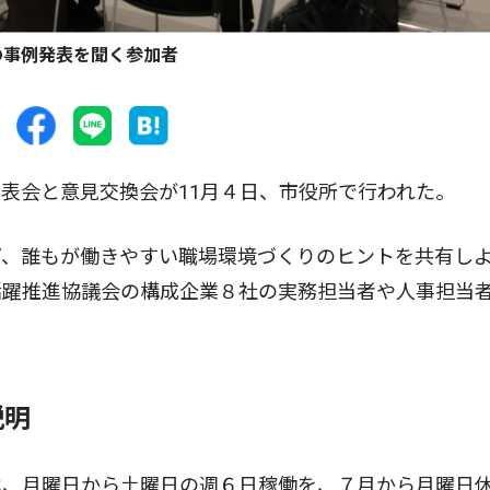
の事例発表を聞く参加者
表会と意見交換会が11月４日、市役所で行われた。
、誰もが働きやすい職場環境づくりのヒントを共有し
活躍推進協議会の構成企業８社の実務担当者や人事担当
説明
、月曜日から土曜日の週６日稼働を、７月から月曜日