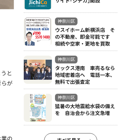
サイト｢ジチカ｣開設
神奈川区
ウスイホーム新横浜店 そ
の不動産、即金可能です
相続や空家・更地を買取
神奈川区
タックス港南 車売るなら
ようと
地域密着店へ 電話一本、
無料で出張査定
者らが
神奈川区
猛暑の大地震給水袋の備え
を 自治会から注文急増
休業の