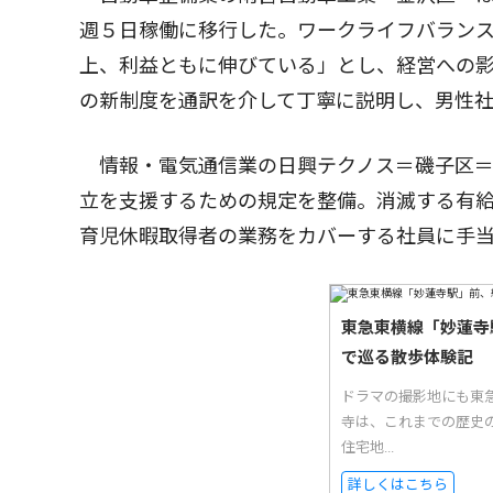
週５日稼働に移行した。ワークライフバラン
上、利益ともに伸びている」とし、経営への
の新制度を通訳を介して丁寧に説明し、男性
情報・電気通信業の日興テクノス＝磯子区＝
立を支援するための規定を整備。消滅する有
育児休暇取得者の業務をカバーする社員に手
東急東横線「妙蓮寺
で巡る散歩体験記
ドラマの撮影地にも東
寺は、これまでの歴史
住宅地...
詳しくはこちら