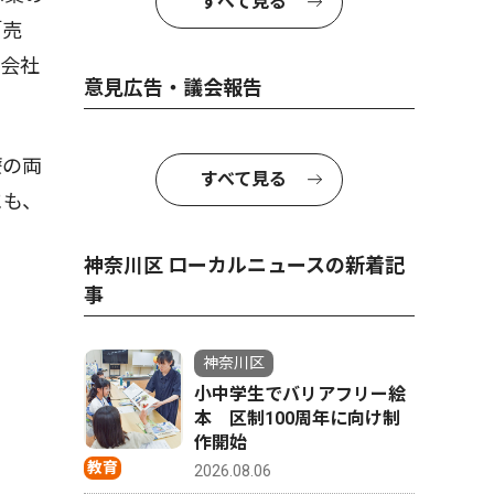
すべて見る
「売
、会社
意見広告・議会報告
療の両
すべて見る
にも、
神奈川区 ローカルニュースの新着記
事
神奈川区
小中学生でバリアフリー絵
本 区制100周年に向け制
作開始
教育
2026.08.06