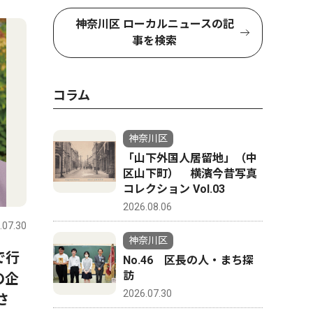
4
5
神奈川区 ローカルニュースの記
事を検索
コラム
神奈川区
「山下外国人居留地」（中
区山下町） 横濱今昔写真
コレクション Vol.03
社会
トップニ
2026.08.06
.07.30
神奈川区
2026.08.01
神奈川区
神奈川区
栗田谷中
で行
山中市長、パワハラ認定受け
No.46 区長の人・まち探
45年ぶ
訪
の企
告発職員に直接謝罪 「初め
2026.07.30
さ
て人権の意味を理解できた」
開校70周年