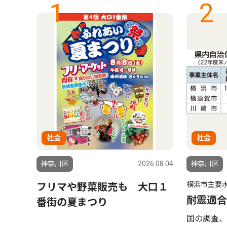
1
2
社会
社会
5.06.26
神奈川区
2026.08.04
神奈川区
横浜市主要
フリマや野菜販売も 大口１
耐震適合
番街の夏まつり
国の調査、