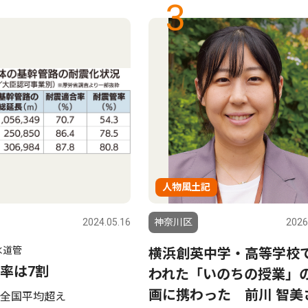
3
人物風土記
2024.05.16
神奈川区
2026
水道管
横浜創英中学・高等学校
率は7割
われた「いのちの授業」
画に携わった 前川 智美
全国平均超え