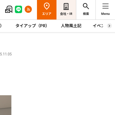
エリア
会社・IR
検索
Menu
R）
タイアップ（PR）
人物風土記
イベント
.11.05