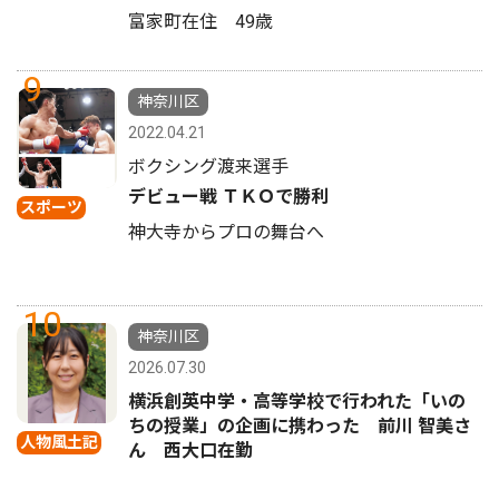
富家町在住 49歳
9
神奈川区
2022.04.21
ボクシング渡来選手
デビュー戦 ＴＫＯで勝利
スポーツ
神大寺からプロの舞台へ
10
神奈川区
2026.07.30
横浜創英中学・高等学校で行われた「いの
ちの授業」の企画に携わった 前川 智美さ
人物風土記
ん 西大口在勤