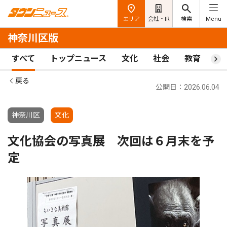
エリア
会社・IR
検索
Menu
神奈川区版
すべて
トップニュース
文化
社会
教育
ス
戻る
公開日：2026.06.04
神奈川区
文化
文化協会の写真展 次回は６月末を予
定