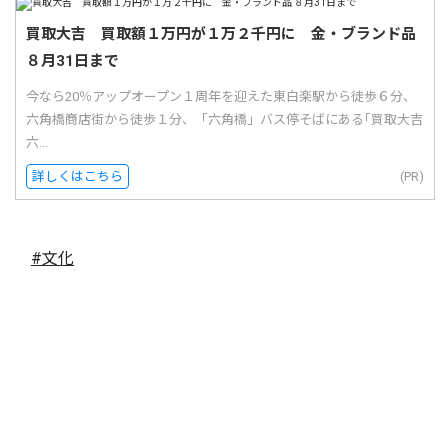
買取大吉 買取額１万円が１万２千円に 金・ブランド品
８月31日まで
今なら20％アップオープン１周年を迎えた東白楽駅から徒歩６分、
六角橋商店街から徒歩１分、「六角橋」バス停そばにある｢買取大吉
六...
詳しくはこちら
(PR)
#文化