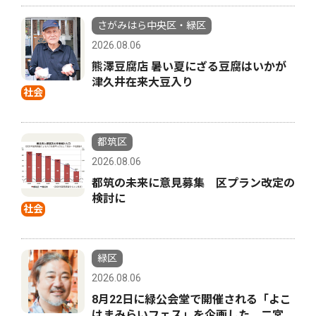
さがみはら中央区・緑区
2026.08.06
熊澤豆腐店 暑い夏にざる豆腐はいかが
津久井在来大豆入り
社会
都筑区
2026.08.06
都筑の未来に意見募集 区プラン改定の
検討に
社会
緑区
2026.08.06
8月22日に緑公会堂で開催される「よこ
はまみらいフェス」を企画した 二宮