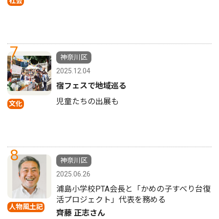
社会
7
神奈川区
2025.12.04
宿フェスで地域巡る
児童たちの出展も
文化
8
神奈川区
2025.06.26
浦島小学校PTA会長と「かめの子すべり台復
活プロジェクト」代表を務める
人物風土記
齊藤 正志さん