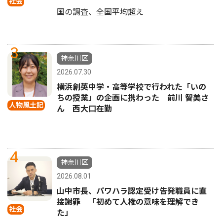
社会
国の調査、全国平均超え
3
神奈川区
2026.07.30
横浜創英中学・高等学校で行われた「いの
ちの授業」の企画に携わった 前川 智美さ
人物風土記
ん 西大口在勤
4
神奈川区
2026.08.01
山中市長、パワハラ認定受け告発職員に直
接謝罪 「初めて人権の意味を理解でき
社会
た」