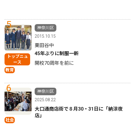
5
神奈川区
2015.10.15
栗田谷中
45年ぶりに制服一新
トップニュ
ース
開校70周年を前に
教育
6
神奈川区
2025.08.22
大口通商店街で８月30・31日に「納涼夜
店」
社会