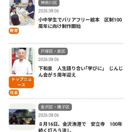
神奈川区
2026.08.06
小中学生でバリアフリー絵本 区制100
周年に向け制作開始
教育
戸塚区・泉区
2026.08.06
下和泉 人生語り合い｢学びに｣ じんじ
ん会が５周年迎え
トップニュ
ース
社会
金沢区・磯子区
2026.08.06
８月16日、金沢漁港で 安立寺 100年
続く灯ろう流し