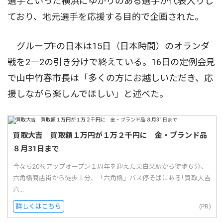
選手といった横浜にゆかりのある選手が代表入りし
ており、地元選手を応援する目的で企画された。
グループFの日本は15日（日本時間）のオランダ
戦を2―2の引き分けで終えている。16日の定例会見
で山中竹春市長は「多くの方にお越しいただき、応
援しながら楽しんでほしい」と述べた。
買取大吉 買取額１万円が１万２千円に 金・ブランド品
８月31日まで
今なら20％アップオープン１周年を迎えた東白楽駅から徒歩６分、
六角橋商店街から徒歩１分、「六角橋」バス停そばにある｢買取大吉
六...
詳しくはこちら
(PR)