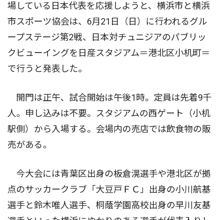
場している日本代表を応援しようと、横浜市と横浜
市スポーツ協会は、6月21日（日）に行われるグル
ープステージ第2戦、日本対チュニジアのパブリッ
クビューイングを日産スタジアム＝港北区小机町＝
で行うと発表した。
開門は正午、試合開始は午後1時。定員は先着9千
人。申し込みは不要。スタジアムの西ゲート（小机
駅側）から入場する。会場内の売店では飲食物の販
売がある。
今大会には青葉区出身の板倉滉選手や港北区が拠
点のサッカークラブ「大豆戸ＦＣ」出身の小川航基
選手と鈴木唯人選手、桐蔭学園高校出身の早川友基