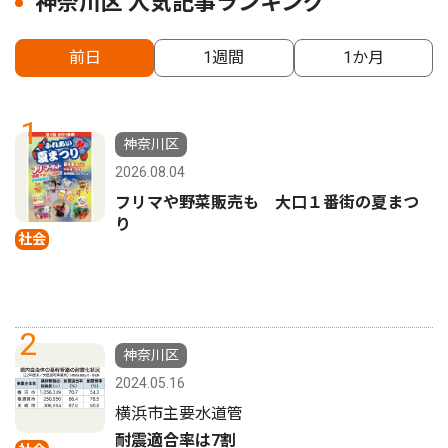
神奈川区 人気記事ランキング
前日
1週間
1か月
1
神奈川区
2026.08.04
フリマや野菜販売も 大口１番街の夏まつ
り
社会
2
神奈川区
2024.05.16
横浜市主要水道管
耐震適合率は7割