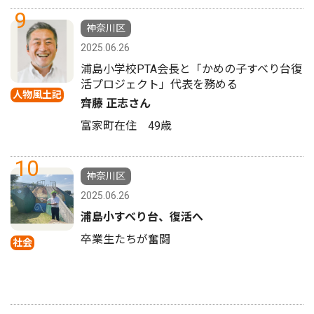
9
神奈川区
2025.06.26
浦島小学校PTA会長と「かめの子すべり台復
活プロジェクト」代表を務める
人物風土記
齊藤 正志さん
富家町在住 49歳
10
神奈川区
2025.06.26
浦島小すべり台、復活へ
卒業生たちが奮闘
社会