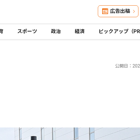
広告出稿
育
スポーツ
政治
経済
ピックアップ（P
公開日：2025