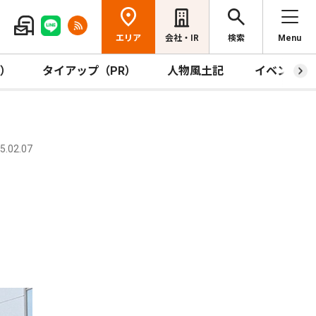
エリア
会社・IR
検索
Menu
R）
タイアップ（PR）
人物風土記
イベント
.02.07