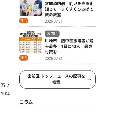
宮前消防署 乳児を守る術
知って すくすくひろばで
救命教室
社会
2026.07.31
宮前区
川崎市 熱中症搬送者が過
去最多 1日に43人 暑さ
対策を
社会
2026.07.31
宮前区 トップニュースの記事を
検索
１万２
10年
コラム