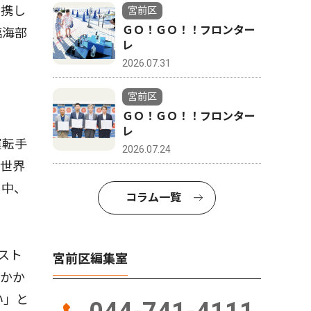
連携し
宮前区
ＧＯ！ＧＯ！！フロンター
臨海部
レ
2026.07.31
宮前区
ＧＯ！ＧＯ！！フロンター
レ
運転手
2026.07.24
く世界
る中、
コラム一覧
スト
宮前区編集室
がかか
い」と