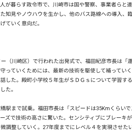
人が暮らす政令市で、川崎市は国や警察、事業者らと
れた知見やノウハウを生かし、他のバス路線への導入、
なげていく意向だ。
ター（川崎区）で行われた出発式で、福田紀彦市長は「
り守っていくためには、最新の技術を駆使して補ってい
と話した。殿町小学校５年生がＳＤＧｓについて学習す
表した。
駅まで試乗。福田市長は「スピードは35Kmくらいで
ムーズで技術の高さに驚いた。センシティブにブレーキ
微調整していく。27年度までにレベル４を実現させた