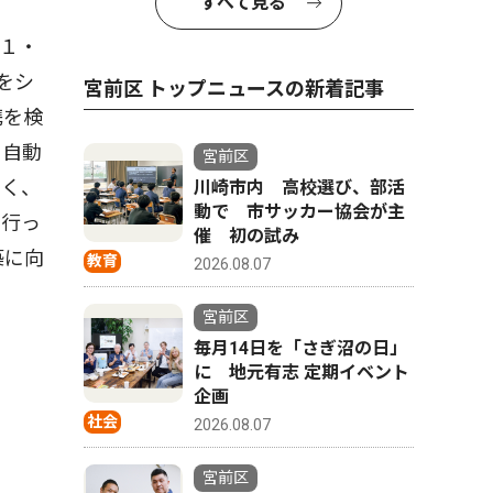
すべて見る
１・
をシ
宮前区 トップニュースの新着記事
携を検
。自動
宮前区
多く、
川崎市内 高校選び、部活
動で 市サッカー協会が主
も行っ
催 初の試み
築に向
教育
2026.08.07
宮前区
毎月14日を「さぎ沼の日」
に 地元有志 定期イベント
企画
社会
2026.08.07
宮前区