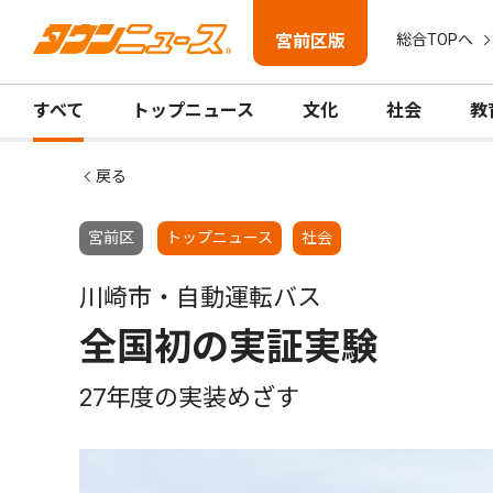
宮前区版
総合TOPへ
すべて
トップニュース
文化
社会
教
戻る
宮前区
トップニュース
社会
川崎市・自動運転バス
全国初の実証実験
27年度の実装めざす