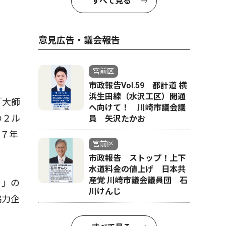
すべて見る
意見広告・議会報告
宮前区
市政報告Vol.59 都計道 横
浜生田線（水沢工区）開通
「大師
へ向けて！ 川崎市議会議
の２ル
員 矢沢たかお
２７年
宮前区
市政報告 ストップ！上下
水道料金の値上げ 日本共
産党 川崎市議会議員団 石
４」の
川けんじ
協力企