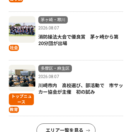
茅ヶ崎・寒川
2026.08.07
消防操法大会で優良賞 茅ヶ崎から第
20分団が出場
社会
多摩区・麻生区
2026.08.07
川崎市内 高校選び、部活動で 市サッ
カー協会が主催 初の試み
トップニュ
ース
教育
エリア一覧を見る