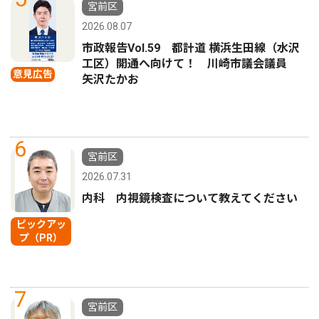
宮前区
2026.08.07
市政報告Vol.59 都計道 横浜生田線（水沢
工区）開通へ向けて！ 川崎市議会議員
意見広告
矢沢たかお
6
宮前区
2026.07.31
内科 内視鏡検査について教えてください
ピックアッ
プ（PR）
7
宮前区