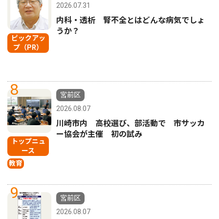
2026.07.31
内科・透析 腎不全とはどんな病気でしょ
うか？
ピックアッ
プ（PR）
8
宮前区
2026.08.07
川崎市内 高校選び、部活動で 市サッカ
ー協会が主催 初の試み
トップニュ
ース
教育
9
宮前区
2026.08.07