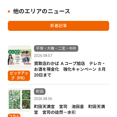
他のエリアのニュース
新着記事
平塚・大磯・二宮・中井
2026.08.07
買取店わかば Ａコープ旭店 テレカ・
お酒を現金化 強化キャンペーン ８月
ピックアッ
20日まで
プ（PR）
町田
2026.08.06
町田天満宮 宮司 池田泉 町田天満
宮 宮司の徒然－水引
コラム