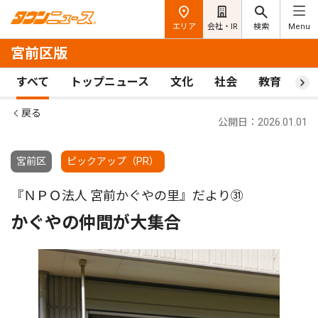
エリア
会社・IR
検索
Menu
宮前区版
すべて
トップニュース
文化
社会
教育
ス
戻る
公開日：2026.01.01
宮前区
ピックアップ（PR）
『ＮＰＯ法人 宮前かぐやの里』だより㉛
かぐやの仲間が大集合