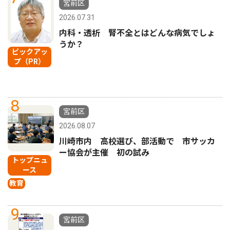
宮前区
2026.07.31
内科・透析 腎不全とはどんな病気でしょ
うか？
ピックアッ
プ（PR）
8
宮前区
2026.08.07
川崎市内 高校選び、部活動で 市サッカ
ー協会が主催 初の試み
トップニュ
ース
教育
9
宮前区