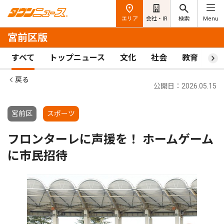
エリア
会社・IR
検索
Menu
宮前区版
すべて
トップニュース
文化
社会
教育
ス
戻る
公開日：2026.05.15
宮前区
スポーツ
フロンターレに声援を！ ホームゲーム
に市民招待