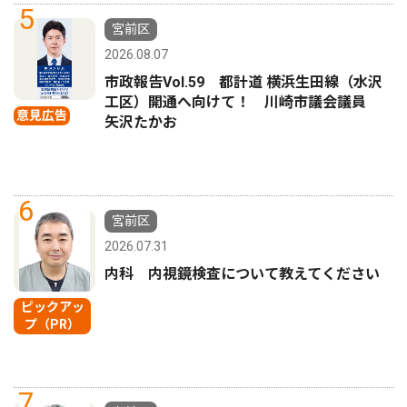
5
宮前区
2026.08.07
市政報告Vol.59 都計道 横浜生田線（水沢
工区）開通へ向けて！ 川崎市議会議員
意見広告
矢沢たかお
6
宮前区
2026.07.31
内科 内視鏡検査について教えてください
ピックアッ
プ（PR）
7