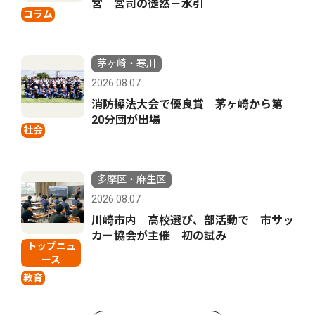
宮 宮司の徒然－水引
コラム
茅ヶ崎・寒川
2026.08.07
消防操法大会で優良賞 茅ヶ崎から第
20分団が出場
社会
多摩区・麻生区
2026.08.07
川崎市内 高校選び、部活動で 市サッ
カー協会が主催 初の試み
トップニュ
ース
教育