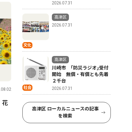
2026.07.31
高津区
2026.07.31
文化
高津区
川崎市 ｢防災ラジオ｣受付
開始 無償・有償とも先着
２千台
社会
2026.07.31
.08.02
 花
高津区 ローカルニュースの記事
を検索