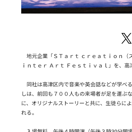
地元企業「ＳＴａｒｔ ｃｒｅａｔｉｏｎ（ス
ｉｎｔｅｒ Ａｒｔ Ｆｅｓｔｉｖａｌ」を、
同社は高津区内で音楽や英会話などが学べる
しは、前回も７００人もの来場者が足を運ぶ
に、オリジナルストーリーと共に、生徒らによ
れる。
入場無料、午後４時開演（午後３時30分開