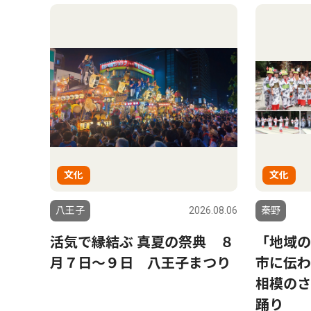
文化
文化
八王子
2026.08.06
秦野
活気で縁結ぶ 真夏の祭典 ８
「地域の
月７日〜９日 八王子まつり
市に伝わ
相模のさ
踊り