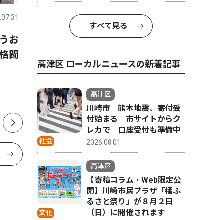
.07.31
高津区
2026.06.24
高津区
すべて見る
うお
【川崎市高津区】「ラウンド
川崎市 
格闘
ワンの面影」あとわずか
始 無償
高津区 ローカルニュースの新着記事
「ニトリ」の事業計画も明ら
台
かに
高津区
川崎市 熊本地震、寄付受
付始まる 市サイトからク
レカで 口座受付も準備中
社会
2026.08.01
高津区
【寄稿コラム・Web限定公
開】川崎市民プラザ「橘ふ
るさと祭り」が８月２日
（日）に開催されます
文化