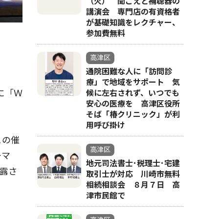
（火） 聞こえと補聴器の
講演会 専門店の有資格者
が基礎知識をレクチャー、
参加費無料
高津区
通院困難な人に「訪問診
療」で地域をサポート 気
に「Ｗ
候に左右されず、いつでも
安心の医療を 高津区役所
そば「椿クリニック」が利
用呼び掛け
この催
高津区
ーマ
地元司法書士･税理士･宅建
露さ
取引士が対応 川崎市無料
相続相談会 ８月７日 高
津市民館で