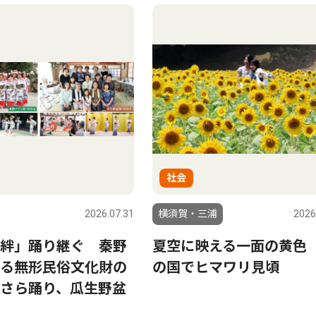
社会
2026.07.31
横須賀・三浦
2026
絆」踊り継ぐ 秦野
夏空に映える一面の黄色
る無形民俗文化財の
の国でヒマワリ見頃
さら踊り、瓜生野盆