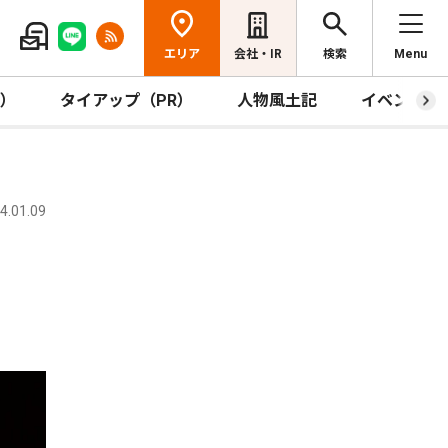
エリア
会社・IR
検索
Menu
R）
タイアップ（PR）
人物風土記
イベント
.01.09