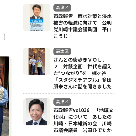
高津区
市政報告 雨水対策と浸水
被害の軽減に向けて 公明
党川崎市議会議員団 平山
こうじ
4
5
高津区
けんとの街歩きＶＯＬ．
２ 対談企画 世代を超え
た”つながり”を 梶ヶ谷
「スタジオチアフル」多田
朋未さんに話を聞きました
高津区
市政報告vol.036 「地域文
化財」について あしたの
川崎・日本維新の会 川崎
市議会議員 岩田ひでたか
経済
社会