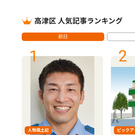
高津区 人気記事ランキング
前日
1
2
人物風土記
ピックア