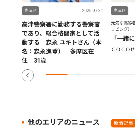
2.07.22
高津区
2026.07.31
高津区
元気な高齢
高津警察署に勤務する警察官
リビング）
であり、総合格闘家として活
「一緒に
動する 森永 ユキトさん（本
ＣＯＣＯせ
名：森永進登） 多摩区在
住 31歳
他のエリアのニュース
新着記事