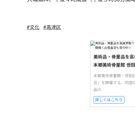
#文化
#高津区
美術品・骨董品を高
本郷美術骨董館 世
本郷美術骨董館・世田
会」を開催する。同店
品の...
詳しくはこちら