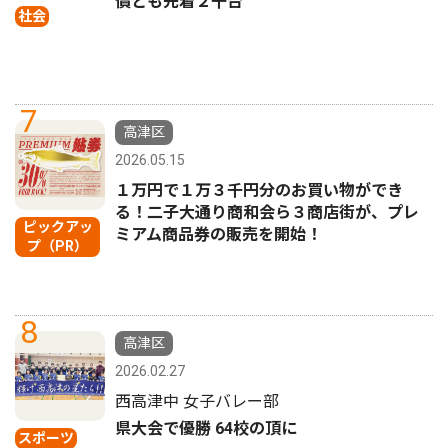
償とも先着２千台
社会
7
高津区
2026.05.15
１万円で１万３千円分のお買い物ができ
る！二子大通り商和会ら３商店街が、プレ
ピックアッ
ミアム商品券の販売を開始！
プ（PR）
8
高津区
2026.02.27
西高津中 女子バレー部
県大会で優勝 64校の頂に
スポーツ