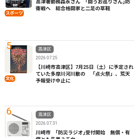
高津署勤務森永さん ｢闘うお巡りさん｣防
衛戦へ 総合格闘家と二足の草鞋
スポーツ
5
高津区
2026.07.25
【川崎市高津区】7月25日（土）に予定され
ていた多摩川河川敷の 「点火祭」、荒天
文化
予報受け中止に
6
高津区
2026.07.31
川崎市 ｢防災ラジオ｣受付開始 無償・有