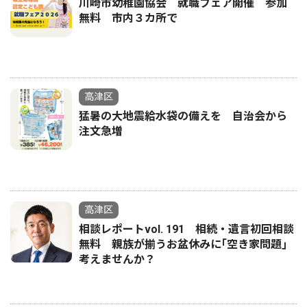
川崎市幼稚園協会 就職フェア開催 参加
無料 市内３カ所で
高津区
猛暑の大地震給水袋の備えを 自治会から
注文急増
高津区
相談レポートvol. 191 相続・遺言初回相談
無料 親族が揃うお盆休みに｢空き家問題｣
考えませんか？