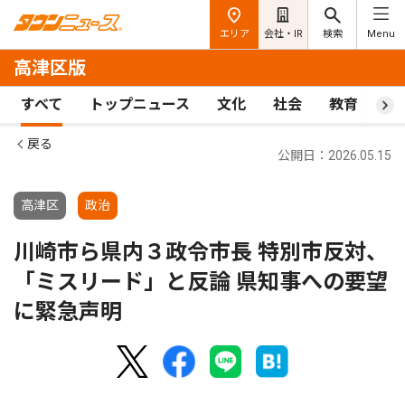
エリア
会社・IR
検索
Menu
高津区版
すべて
トップニュース
文化
社会
教育
ス
戻る
公開日：2026.05.15
高津区
政治
川崎市ら県内３政令市長 特別市反対、
「ミスリード」と反論 県知事への要望
に緊急声明