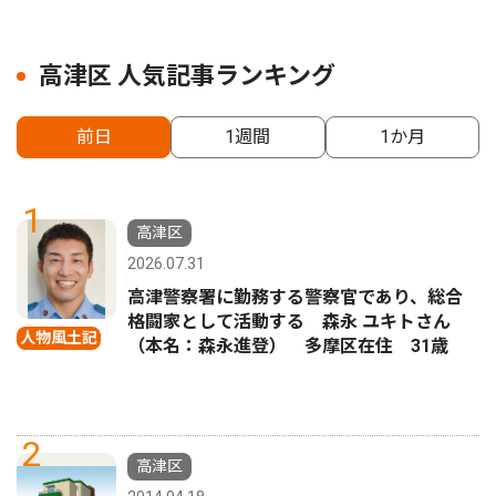
高津区 人気記事ランキング
前日
1週間
1か月
1
高津区
2026.07.31
高津警察署に勤務する警察官であり、総合
格闘家として活動する 森永 ユキトさん
人物風土記
（本名：森永進登） 多摩区在住 31歳
2
高津区