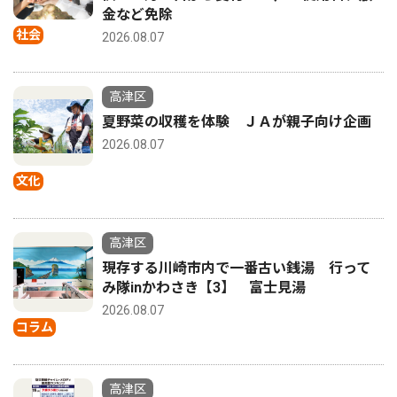
金など免除
社会
2026.08.07
高津区
夏野菜の収穫を体験 ＪＡが親子向け企画
2026.08.07
文化
高津区
現存する川崎市内で一番古い銭湯 行って
み隊inかわさき【3】 富士見湯
2026.08.07
コラム
高津区