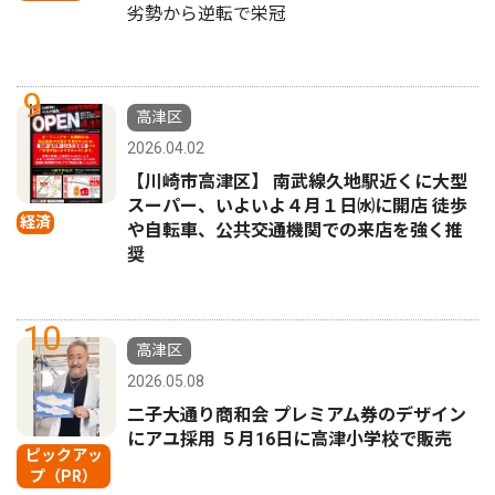
劣勢から逆転で栄冠
9
高津区
2026.04.02
【川崎市高津区】 南武線久地駅近くに大型
スーパー、いよいよ４月１日㈬に開店 徒歩
経済
や自転車、公共交通機関での来店を強く推
奨
10
高津区
2026.05.08
二子大通り商和会 プレミアム券のデザイン
にアユ採用 ５月16日に高津小学校で販売
ピックアッ
プ（PR）