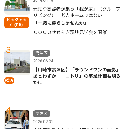
2014.04.18
元気な高齢者が集う「我が家」（グループ
リビング） 老人ホームではない
ピックアッ
「一緒に暮らしませんか」
プ（PR）
ＣＯＣＯせせらぎ現地見学会を開催
3
高津区
2026.06.24
【川崎市高津区】「ラウンドワンの面影」
あとわずか 「ニトリ」の事業計画も明ら
経済
かに
4
高津区
2026.07.31