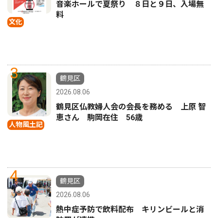
音楽ホールで夏祭り ８日と９日、入場無
料
文化
3
鶴見区
2026.08.06
鶴見区仏教婦人会の会長を務める 上原 智
恵さん 駒岡在住 56歳
人物風土記
4
鶴見区
2026.08.06
熱中症予防で飲料配布 キリンビールと消