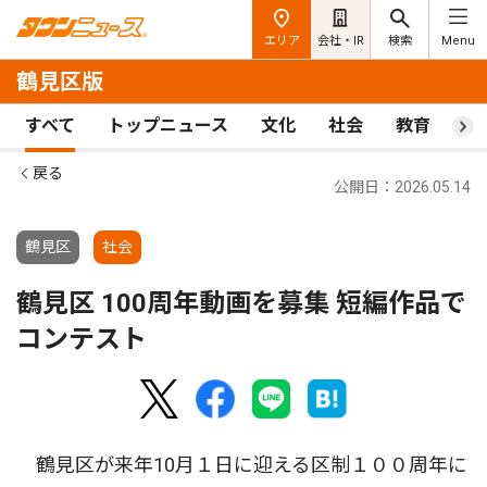
エリア
会社・IR
検索
Menu
鶴見区版
すべて
トップニュース
文化
社会
教育
ス
戻る
公開日：2026.05.14
鶴見区
社会
鶴見区 100周年動画を募集 短編作品で
コンテスト
鶴見区が来年10月１日に迎える区制１００周年に