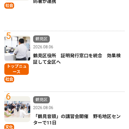
防署が連携
社会
5
鶴見区
2026.08.06
鶴見区役所 証明発行窓口を統合 効果検
証して全区へ
トップニュ
ース
社会
6
鶴見区
2026.08.06
「鶴見音頭」の講習会開催 野毛地区セン
ターで11日
文化