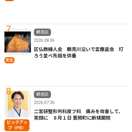
7
鶴見区
2026.08.06
区仏教婦人会 鶴見川沿いで盂蘭盆会 灯
ろう並べ先祖を供養
文化
8
鶴見区
2026.07.30
二宮研整形外科皮フ科 痛みを改善して、
笑顔に ８月１日 豊岡町に新規開院
ピックアッ
プ（PR）