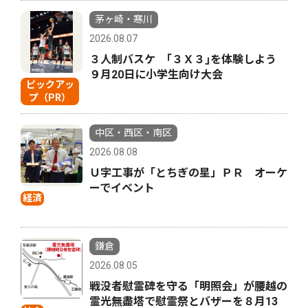
茅ヶ崎・寒川
2026.08.07
３人制バスケ ｢３Ｘ３｣を体験しよう
９月20日に小学生向け大会
ピックアッ
プ（PR）
中区・西区・南区
2026.08.08
Ｕ字工事が「とちぎの星」ＰＲ オーケ
ーでイベント
経済
鎌倉
2026.08.05
戦没者慰霊碑を守る「明照会」が腰越の
霊光無盡塔で慰霊祭とバザーを８月13