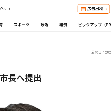
広告出稿
OPへ
育
スポーツ
政治
経済
ピックアップ（P
公開日：2024
市長へ提出