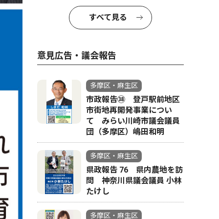
すべて見る
意見広告・議会報告
多摩区・麻生区
市政報告㊳ 登戸駅前地区
市街地再開発事業につい
て みらい川崎市議会議員
団（多摩区）嶋田和明
多摩区・麻生区
県政報告 76 県内農地を訪
問 神奈川県議会議員 小林
たけし
多摩区・麻生区