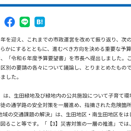
年を迎え、これまでの市政運営を改めて振り返り、次
明らかにするとともに、進むべき方向を決める重要な予
は、「令和６年度予算要望書」を市長へ提出しました。
、区別の要請の各々について議論し、とりまとめたもの
めました。
」は、生田緑地及び緑地内の公共施設について子育て環
生徒の通学路の安全対策を一層進め、指摘された危険箇
地域の交通課題の解決」は、生田地区・南生田地区をは
図ること等です。「【3】災害対策の一層の推進」では