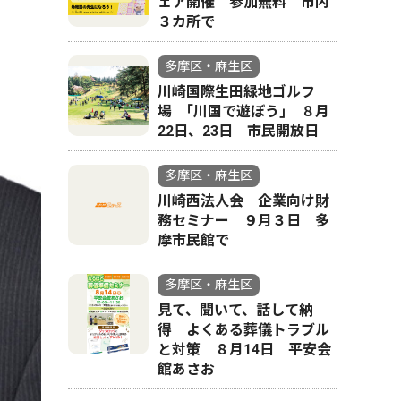
ェア開催 参加無料 市内
３カ所で
多摩区・麻生区
川崎国際生田緑地ゴルフ
場 ｢川国で遊ぼう｣ ８月
22日、23日 市民開放日
多摩区・麻生区
川崎西法人会 企業向け財
務セミナー ９月３日 多
摩市民館で
多摩区・麻生区
見て、聞いて、話して納
得 よくある葬儀トラブル
と対策 ８月14日 平安会
館あさお