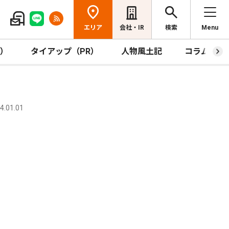
エリア
会社・IR
検索
Menu
R）
タイアップ（PR）
人物風土記
コラム
.01.01