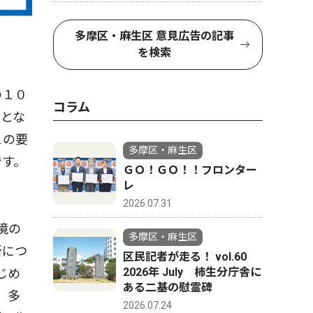
多摩区・麻生区 意見広告の記事
を検索
の１０
コラム
算とな
この要
多摩区・麻生区
です。
ＧＯ！ＧＯ！！フロンター
レ
2026.07.31
境の
多摩区・麻生区
所につ
区民記者が走る！ vol.60
2026年 July 柿生分庁舎に
じめ
ある二基の慰霊碑
、多
2026.07.24