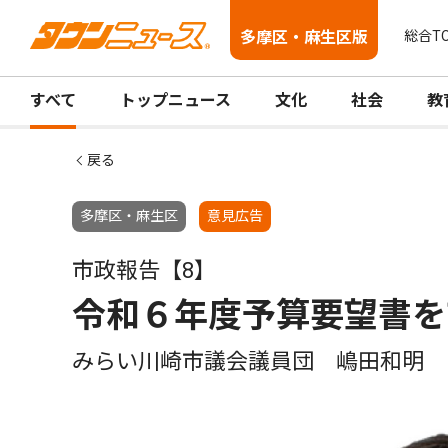
多摩区・麻生区版
総合T
すべて
トップニュース
文化
社会
教
戻る
多摩区・麻生区
意見広告
市政報告【8】
令和６年度予算要望書を
みらい川崎市議会議員団 嶋田和明