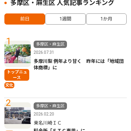
多摩区・麻生区 人気記事ランキング
前日
1週間
1か月
1
多摩区・麻生区
2026.07.31
多摩川梨 例年より甘く 昨年には「地域団
体商標」に
トップニュ
ース
文化
2
多摩区・麻生区
2026.02.20
東名川崎ＩＣ
料金所「ＥＴＣ専用」に