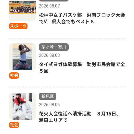
2026.08.07
松林中女子バスケ部 湘南ブロック大会
でⅤ 県大会でもベスト８
スポーツ
茅ヶ崎・寒川
2026.08.03
タイ式ヨガ体験募集 勤労市民会館で全
５回
社会
鶴見区
2026.08.06
花火大会復活へ清掃活動 ８月15日、
潮田エリアで
社会