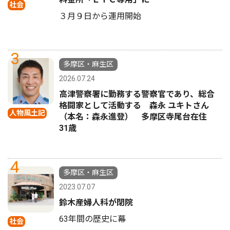
社会
３月９日から運用開始
3
多摩区・麻生区
2026.07.24
高津警察署に勤務する警察官であり、総合
格闘家として活動する 森永 ユキトさん
人物風土記
（本名：森永進登） 多摩区寺尾台在住
31歳
4
多摩区・麻生区
2023.07.07
鈴木産婦人科が閉院
63年間の歴史に幕
社会