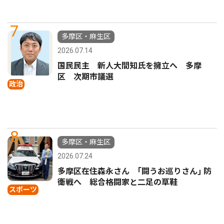
7
多摩区・麻生区
2026.07.14
国民民主 新人大間知氏を擁立へ 多摩
区 次期市議選
政治
8
多摩区・麻生区
2026.07.24
多摩区在住森永さん ｢闘うお巡りさん｣ 防
衛戦へ 総合格闘家と二足の草鞋
スポーツ