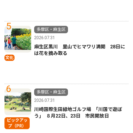
5
多摩区・麻生区
2026.07.31
麻生区黒川 里山でヒマワリ満開 28日に
は花を摘み取る
文化
6
多摩区・麻生区
2026.07.31
川崎国際生田緑地ゴルフ場 ｢川国で遊ぼ
う｣ ８月22日、23日 市民開放日
ピックアッ
プ（PR）