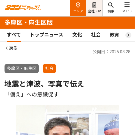
エリア
会社・IR
検索
Menu
多摩区・麻生区版
すべて
トップニュース
文化
社会
教育
ス
戻る
公開日：2025.03.28
多摩区・麻生区
社会
地震と津波、写真で伝え
「備え」への意識促す