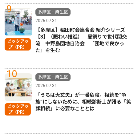
9
多摩区・麻生区
2026.07.31
【多摩区】稲田町会連合会 紹介シリーズ
【3】（賑わい推進） 夏祭りで世代間交
ピックアッ
流 中野島団地自治会 「団地で良かっ
プ（PR）
た」を生む
10
多摩区・麻生区
2026.07.31
「うちは大丈夫」が一番危険。相続を“争
族”にしないために、相続診断士が語る「笑
ピックアッ
顔相続」に必要なこととは
プ（PR）