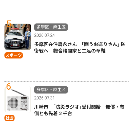
5
多摩区・麻生区
2026.07.24
多摩区在住森永さん ｢闘うお巡りさん｣ 防
衛戦へ 総合格闘家と二足の草鞋
スポーツ
6
多摩区・麻生区
2026.07.31
川崎市 ｢防災ラジオ｣受付開始 無償・有
償とも先着２千台
社会