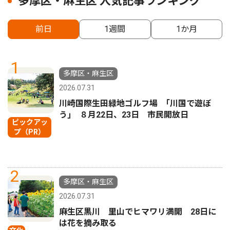
多摩区・麻生区 人気記事ランキング
前日
1週間
1か月
1
多摩区・麻生区
2026.07.31
川崎国際生田緑地ゴルフ場 ｢川国で遊ぼ
う｣ ８月22日、23日 市民開放日
ピックアッ
プ（PR）
2
多摩区・麻生区
2026.07.31
麻生区黒川 里山でヒマワリ満開 28日に
は花を摘み取る