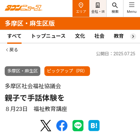
エリア
会社・IR
検索
Menu
多摩区・麻生区版
すべて
トップニュース
文化
社会
教育
ス
戻る
公開日：2025.07.25
多摩区・麻生区
ピックアップ（PR）
多摩区社会福祉協議会
親子で手話体験を
８月23日 福祉教育講座