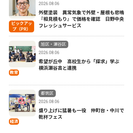
2026.08.06
外壁塗装 異常気象で外壁・屋根も悲鳴
『相見積もり』で価格を確認 日野中央
ピックアッ
フレッシュサービス
プ（PR）
旭区・瀬谷区
2026.08.06
希望が丘中 高校生から「探求」学ぶ
横浜瀬谷高と連携
教育
都筑区
2026.08.06
盛り上げに猛暑も一役 仲町台・中川で
乾杯フェス
経済