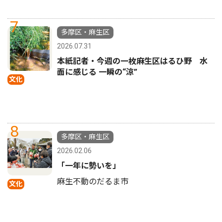
7
多摩区・麻生区
2026.07.31
本紙記者・今週の一枚麻生区はるひ野 水
面に感じる 一瞬の“涼”
文化
8
多摩区・麻生区
2026.02.06
「一年に勢いを」
麻生不動のだるま市
文化