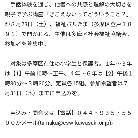
手話体験を通じ、他者への共感と理解の大切さを
親子で学ぶ講座「きこえないってどういうこと？」
が８月23日（土）、福祉パルたま（多摩区登戸１８
９１）で開かれる。主催は多摩区社会福祉協議会。
参加者を募集中。
対象は多摩区在住の小学生と保護者。１年〜３年
は【1】午前10時〜正午、４年〜６年は【2】午後１
時30分〜３時30分。定員各15組。参加希望者は７
月31日（木）までに申込みを。
申込み・問合せは【電話】０４４・９３５・５５
００かメール(tamaku@csw-kawasaki.or.jp)。