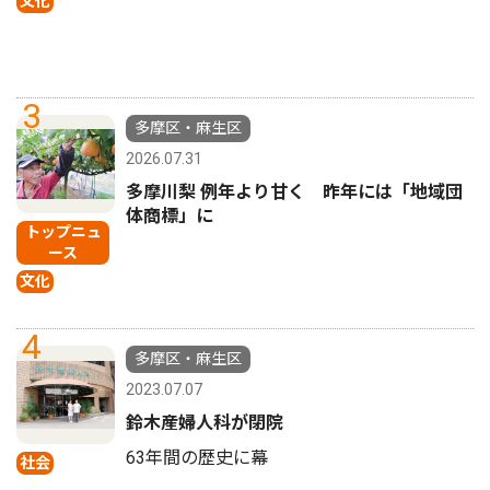
文化
3
多摩区・麻生区
2026.07.31
多摩川梨 例年より甘く 昨年には「地域団
体商標」に
トップニュ
ース
文化
4
多摩区・麻生区
2023.07.07
鈴木産婦人科が閉院
63年間の歴史に幕
社会