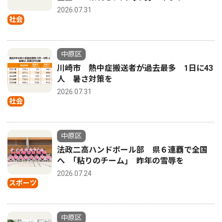
2026.07.31
社会
中原区
川崎市 熱中症搬送者が過去最多 1日に43
人 暑さ対策を
2026.07.31
社会
中原区
法政二高ハンドボール部 県６連覇で全国
へ ｢粘りのチーム｣ 昨年の雪辱を
2026.07.24
スポーツ
中原区