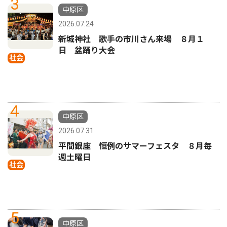
3
中原区
2026.07.24
新城神社 歌手の市川さん来場 ８月１
日 盆踊り大会
社会
4
中原区
2026.07.31
平間銀座 恒例のサマーフェスタ ８月毎
週土曜日
社会
5
中原区