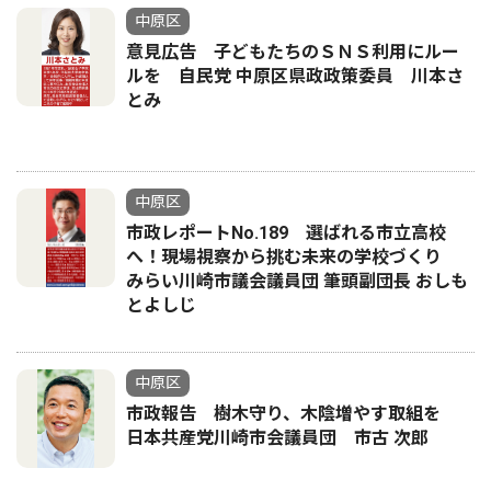
中原区
意見広告 子どもたちのＳＮＳ利用にルー
ルを 自民党 中原区県政政策委員 川本さ
とみ
中原区
市政レポートNo.189 選ばれる市立高校
へ！現場視察から挑む未来の学校づくり
みらい川崎市議会議員団 筆頭副団長 おしも
とよしじ
中原区
市政報告 樹木守り、木陰増やす取組を
日本共産党川崎市会議員団 市古 次郎