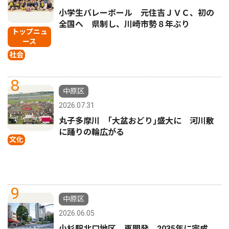
小学生バレーボール 元住吉ＪＶＣ、初の
全国へ 県制し、川崎市勢８年ぶり
トップニュ
ース
社会
8
中原区
2026.07.31
丸子多摩川 ｢大盆おどり｣盛大に 河川敷
に踊りの輪広がる
文化
9
中原区
2026.06.05
小杉駅北口地区 再開発、2035年に完成