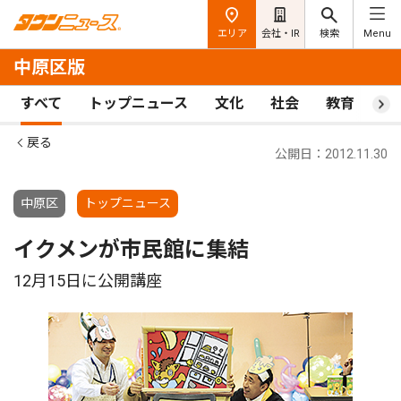
エリア
会社・IR
検索
Menu
中原区版
すべて
トップニュース
文化
社会
教育
ス
戻る
公開日：2012.11.30
中原区
トップニュース
イクメンが市民館に集結
12月15日に公開講座