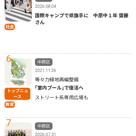
2026.08.04
国際キャンプで県旗手に 中原中１年 齋藤
さん
社会
6
中原区
2021.11.26
等々力緑地再編整備
｢室内プール｣で復活へ
トップニュ
ース
ストリート系専用広場も
教育
7
中原区
2026.07.31