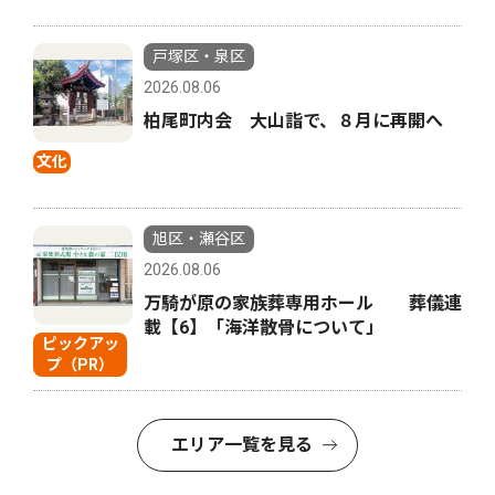
戸塚区・泉区
2026.08.06
柏尾町内会 大山詣で、８月に再開へ
文化
旭区・瀬谷区
2026.08.06
万騎が原の家族葬専用ホール 葬儀連
載【6】「海洋散骨について」
ピックアッ
プ（PR）
エリア一覧を見る