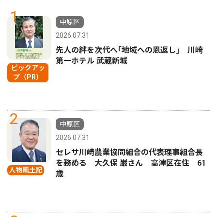
1
中原区
2026.07.31
先人の絆を次代へ｢地域への恩返し｣ 川崎
第一ホテル 武蔵新城
ピックアッ
プ（PR）
2
中原区
2026.07.31
セレサ川崎農業協同組合の代表理事組合長
を務める 大久保 巌さん 高津区在住 61
人物風土記
歳