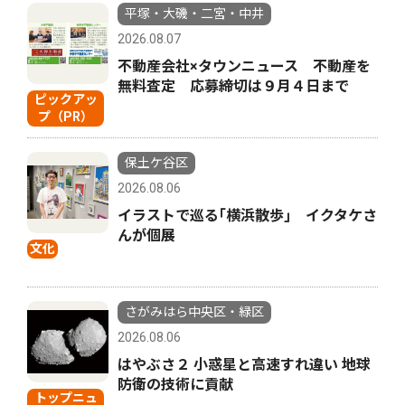
平塚・大磯・二宮・中井
2026.08.07
不動産会社×タウンニュース 不動産を
無料査定 応募締切は９月４日まで
ピックアッ
プ（PR）
保土ケ谷区
2026.08.06
イラストで巡る｢横浜散歩｣ イクタケさ
んが個展
文化
さがみはら中央区・緑区
2026.08.06
はやぶさ２ 小惑星と高速すれ違い 地球
防衛の技術に貢献
トップニュ