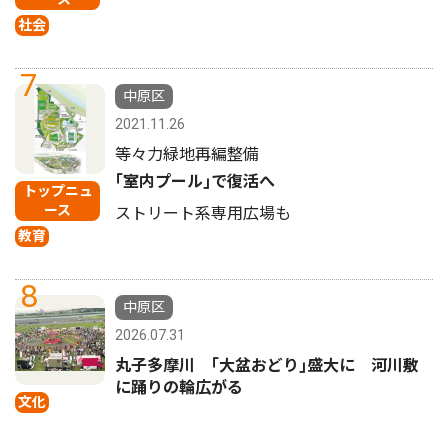
社会
7
中原区
2021.11.26
等々力緑地再編整備
｢室内プール｣で復活へ
トップニュ
ース
ストリート系専用広場も
教育
8
中原区
2026.07.31
丸子多摩川 ｢大盆おどり｣盛大に 河川敷
に踊りの輪広がる
文化