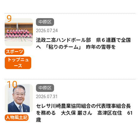
9
中原区
2026.07.24
法政二高ハンドボール部 県６連覇で全国
へ ｢粘りのチーム｣ 昨年の雪辱を
スポーツ
トップニュ
ース
10
中原区
2026.07.31
セレサ川崎農業協同組合の代表理事組合長
を務める 大久保 巌さん 高津区在住 61
人物風土記
歳