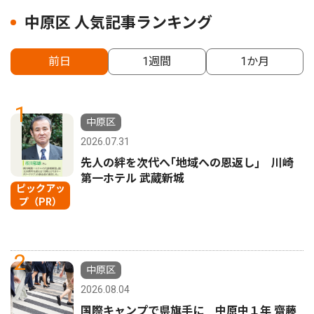
中原区 人気記事ランキング
前日
1週間
1か月
1
中原区
2026.07.31
先人の絆を次代へ｢地域への恩返し｣ 川崎
第一ホテル 武蔵新城
ピックアッ
プ（PR）
2
中原区
2026.08.04
国際キャンプで県旗手に 中原中１年 齋藤