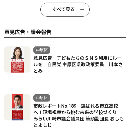
すべて見る
意見広告・議会報告
中原区
意見広告 子どもたちのＳＮＳ利用にルー
ルを 自民党 中原区県政政策委員 川本さ
とみ
中原区
市政レポートNo.189 選ばれる市立高校
へ！現場視察から挑む未来の学校づくり
みらい川崎市議会議員団 筆頭副団長 おしも
とよしじ