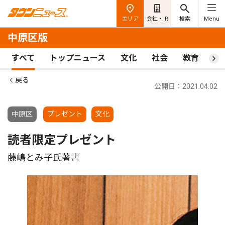
エリア
会社・IR
検索
Menu
中原区版
すべて
トップニュース
文化
社会
教育
ス
戻る
公開日：2021.04.02
中原区
プレゼント
文化
読者限定プレゼント
藤嶋とみ子氏著書