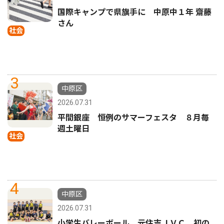
国際キャンプで県旗手に 中原中１年 齋藤
さん
社会
3
中原区
2026.07.31
平間銀座 恒例のサマーフェスタ ８月毎
週土曜日
社会
4
中原区
2026.07.31
小学生バレーボール 元住吉ＪＶＣ、初の