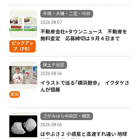
平塚・大磯・二宮・中井
2026.08.07
不動産会社×タウンニュース 不動産を
無料査定 応募締切は９月４日まで
ピックアッ
プ（PR）
保土ケ谷区
2026.08.06
イラストで巡る｢横浜散歩｣ イクタケさ
んが個展
文化
さがみはら中央区・緑区
2026.08.06
はやぶさ２ 小惑星と高速すれ違い 地球