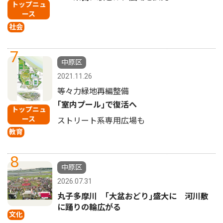
トップニュ
ース
社会
7
中原区
2021.11.26
等々力緑地再編整備
｢室内プール｣で復活へ
トップニュ
ース
ストリート系専用広場も
教育
8
中原区
2026.07.31
丸子多摩川 ｢大盆おどり｣盛大に 河川敷
に踊りの輪広がる
文化