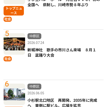
全国へ 県制し、川崎市勢８年ぶり
トップニュ
ース
社会
5
中原区
2026.07.24
新城神社 歌手の市川さん来場 ８月１
日 盆踊り大会
社会
6
中原区
2026.06.05
小杉駅北口地区 再開発、2035年に完成
へ 東側に駅ビル、広場を拡充