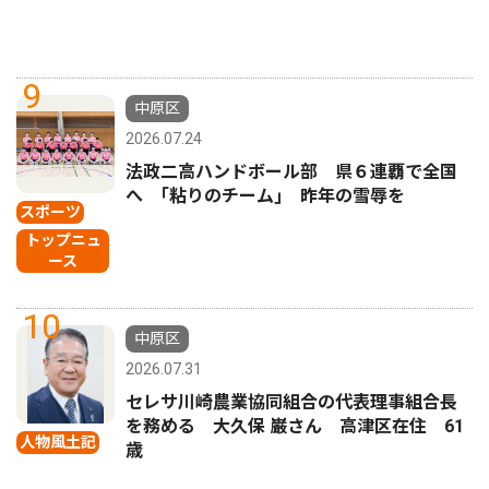
9
中原区
2026.07.24
法政二高ハンドボール部 県６連覇で全国
へ ｢粘りのチーム｣ 昨年の雪辱を
スポーツ
トップニュ
ース
10
中原区
2026.07.31
セレサ川崎農業協同組合の代表理事組合長
を務める 大久保 巌さん 高津区在住 61
人物風土記
歳