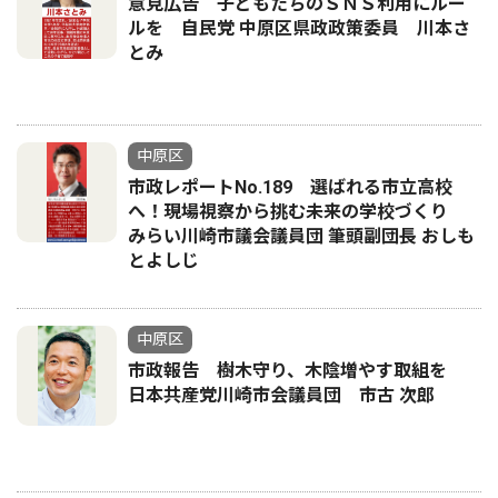
意見広告 子どもたちのＳＮＳ利用にルー
ルを 自民党 中原区県政政策委員 川本さ
とみ
中原区
市政レポートNo.189 選ばれる市立高校
へ！現場視察から挑む未来の学校づくり
みらい川崎市議会議員団 筆頭副団長 おしも
とよしじ
中原区
市政報告 樹木守り、木陰増やす取組を
日本共産党川崎市会議員団 市古 次郎