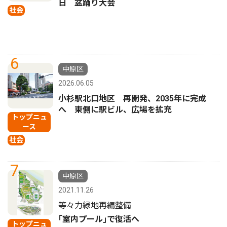
日 盆踊り大会
社会
6
中原区
2026.06.05
小杉駅北口地区 再開発、2035年に完成
へ 東側に駅ビル、広場を拡充
トップニュ
ース
社会
7
中原区
2021.11.26
等々力緑地再編整備
｢室内プール｣で復活へ
トップニュ