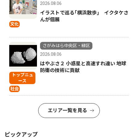
2026.08.06
イラストで巡る｢横浜散歩｣ イクタケさ
んが個展
文化
さがみはら中央区・緑区
2026.08.06
はやぶさ２ 小惑星と高速すれ違い 地球
防衛の技術に貢献
トップニュ
ース
社会
エリア一覧を見る
ピックアップ