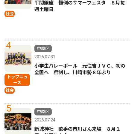
平間銀座 恒例のサマーフェスタ ８月毎
週土曜日
社会
4
中原区
2026.07.31
小学生バレーボール 元住吉ＪＶＣ、初の
全国へ 県制し、川崎市勢８年ぶり
トップニュ
ース
社会
5
中原区
2026.07.24
新城神社 歌手の市川さん来場 ８月１