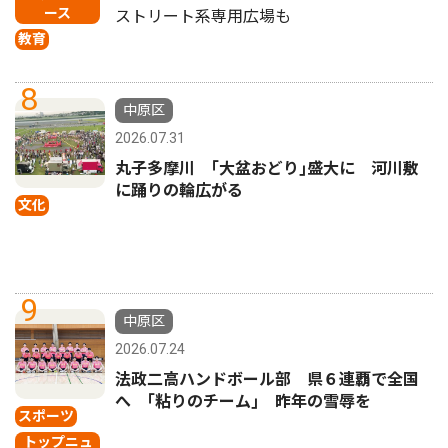
ース
ストリート系専用広場も
教育
8
中原区
2026.07.31
丸子多摩川 ｢大盆おどり｣盛大に 河川敷
に踊りの輪広がる
文化
9
中原区
2026.07.24
法政二高ハンドボール部 県６連覇で全国
へ ｢粘りのチーム｣ 昨年の雪辱を
スポーツ
トップニュ