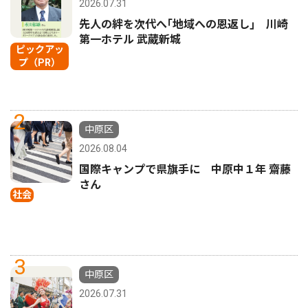
2026.07.31
先人の絆を次代へ｢地域への恩返し｣ 川崎
第一ホテル 武蔵新城
ピックアッ
プ（PR）
2
中原区
2026.08.04
国際キャンプで県旗手に 中原中１年 齋藤
さん
社会
3
中原区
2026.07.31