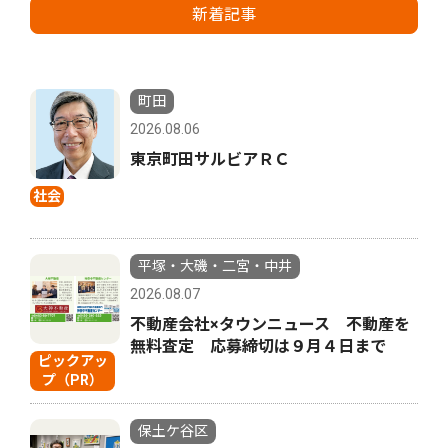
新着記事
町田
2026.08.06
東京町田サルビアＲＣ
社会
平塚・大磯・二宮・中井
2026.08.07
不動産会社×タウンニュース 不動産を
無料査定 応募締切は９月４日まで
ピックアッ
プ（PR）
保土ケ谷区