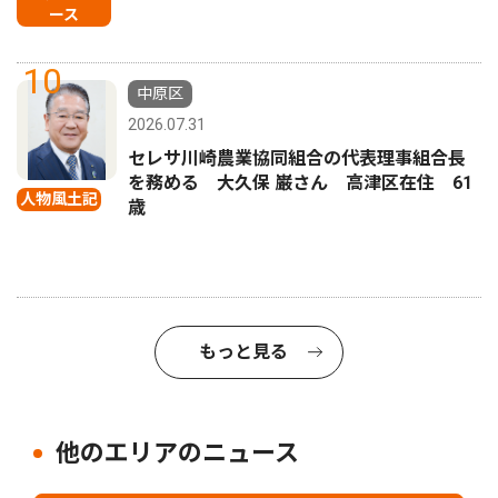
ース
10
中原区
2026.07.31
セレサ川崎農業協同組合の代表理事組合長
を務める 大久保 巌さん 高津区在住 61
人物風土記
歳
もっと見る
他のエリアのニュース