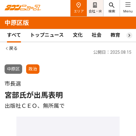
エリア
会社・IR
検索
Menu
中原区版
すべて
トップニュース
文化
社会
教育
ス
戻る
公開日：2025.08.15
中原区
政治
市長選
宮部氏が出馬表明
出版社ＣＥＯ、無所属で