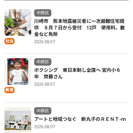
中原区
川崎市 熊本地震被災者に一次避難住宅提
供 ８月７日から受付 12戸 使用料、敷
金など免除
社会
2026.08.07
中原区
ボクシング 東日本制し全国へ 宮内小６
年 齊藤さん
2026.08.07
教育
中原区
アートと地域つなぐ 新丸子のＲＥＮＴ-ｍ
2026.08.07