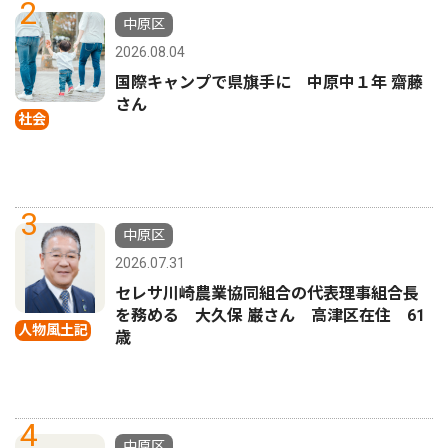
2
中原区
2026.08.04
国際キャンプで県旗手に 中原中１年 齋藤
さん
社会
3
中原区
2026.07.31
セレサ川崎農業協同組合の代表理事組合長
を務める 大久保 巌さん 高津区在住 61
人物風土記
歳
4
中原区