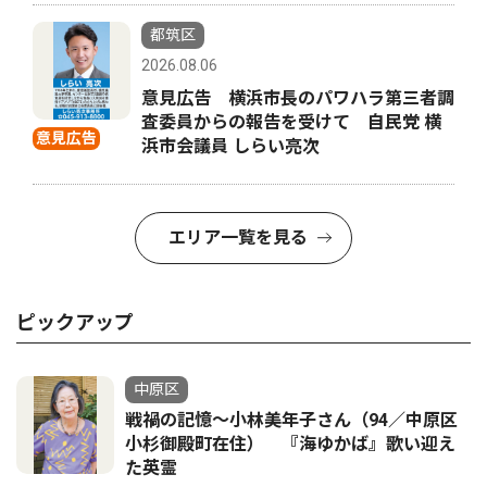
都筑区
2026.08.06
意見広告 横浜市長のパワハラ第三者調
査委員からの報告を受けて 自民党 横
意見広告
浜市会議員 しらい亮次
エリア一覧を見る
ピックアップ
中原区
戦禍の記憶〜小林美年子さん（94／中原区
小杉御殿町在住） 『海ゆかば』歌い迎え
た英霊