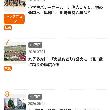
小学生バレーボール 元住吉ＪＶＣ、初の
全国へ 県制し、川崎市勢８年ぶり
トップニュ
ース
社会
7
中原区
2026.07.31
丸子多摩川 ｢大盆おどり｣盛大に 河川敷
に踊りの輪広がる
文化
8
中原区
2026.06.05