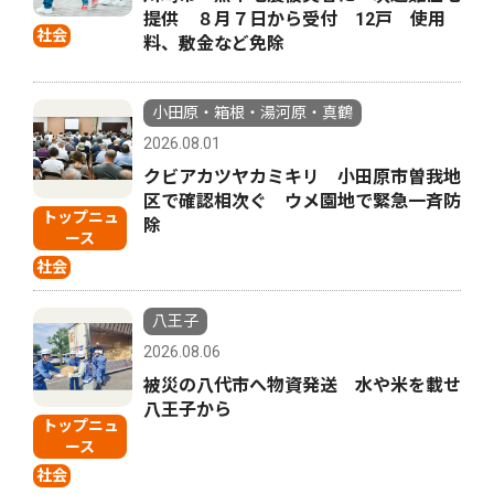
提供 ８月７日から受付 12戸 使用
社会
料、敷金など免除
小田原・箱根・湯河原・真鶴
2026.08.01
クビアカツヤカミキリ 小田原市曽我地
区で確認相次ぐ ウメ園地で緊急一斉防
トップニュ
除
ース
社会
八王子
2026.08.06
被災の八代市へ物資発送 水や米を載せ
八王子から
トップニュ
ース
社会