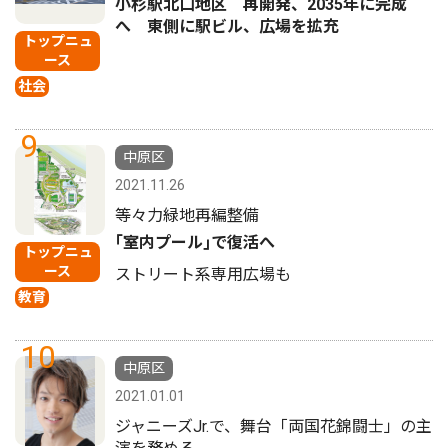
小杉駅北口地区 再開発、2035年に完成
へ 東側に駅ビル、広場を拡充
トップニュ
ース
社会
9
中原区
2021.11.26
等々力緑地再編整備
｢室内プール｣で復活へ
トップニュ
ース
ストリート系専用広場も
教育
10
中原区
2021.01.01
ジャニーズJr.で、舞台「両国花錦闘士」の主