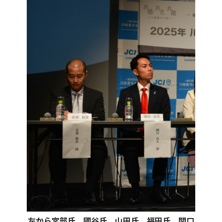
左から宮部氏、國谷氏、山田氏、福田氏、関口