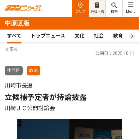
エリア
会社・IR
検索
Menu
中原区版
すべて
トップニュース
文化
社会
教育
ス
戻る
公開日：2025.10.11
中原区
政治
川崎市長選
立候補予定者が持論披露
川崎ＪＣ公開討論会