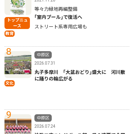
等々力緑地再編整備
｢室内プール｣で復活へ
トップニュ
ース
ストリート系専用広場も
教育
8
中原区
2026.07.31
丸子多摩川 ｢大盆おどり｣盛大に 河川敷
に踊りの輪広がる
文化
9
中原区
2026.07.24