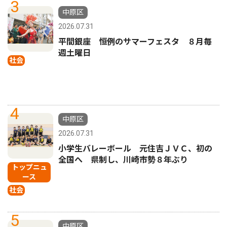
3
中原区
2026.07.31
平間銀座 恒例のサマーフェスタ ８月毎
週土曜日
社会
4
中原区
2026.07.31
小学生バレーボール 元住吉ＪＶＣ、初の
全国へ 県制し、川崎市勢８年ぶり
トップニュ
ース
社会
5
中原区