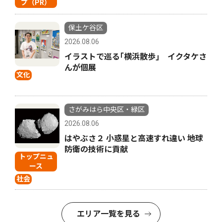
プ（PR）
保土ケ谷区
2026.08.06
イラストで巡る｢横浜散歩｣ イクタケさ
んが個展
文化
さがみはら中央区・緑区
2026.08.06
はやぶさ２ 小惑星と高速すれ違い 地球
防衛の技術に貢献
トップニュ
ース
社会
エリア一覧を見る