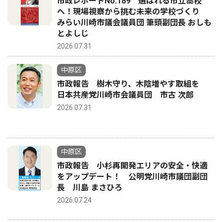
市政レポートNo.189 選ばれる市立高校
へ！現場視察から挑む未来の学校づくり
みらい川崎市議会議員団 筆頭副団長 おしも
とよしじ
2026.07.31
中原区
市政報告 樹木守り、木陰増やす取組を
日本共産党川崎市会議員団 市古 次郎
2026.07.31
中原区
市政報告 小杉再開発エリアの安全・快適
をアップデート！ 公明党川崎市議団副団
長 川島 まさひろ
2026.07.24