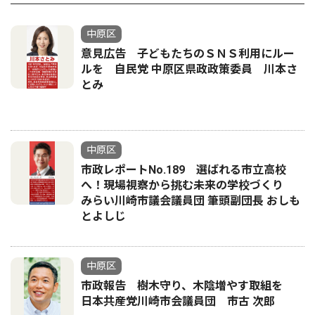
中原区
意見広告 子どもたちのＳＮＳ利用にルー
ルを 自民党 中原区県政政策委員 川本さ
とみ
中原区
市政レポートNo.189 選ばれる市立高校
へ！現場視察から挑む未来の学校づくり
みらい川崎市議会議員団 筆頭副団長 おしも
とよしじ
中原区
市政報告 樹木守り、木陰増やす取組を
日本共産党川崎市会議員団 市古 次郎