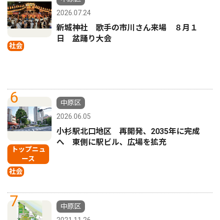
2026.07.24
新城神社 歌手の市川さん来場 ８月１
日 盆踊り大会
社会
6
中原区
2026.06.05
小杉駅北口地区 再開発、2035年に完成
へ 東側に駅ビル、広場を拡充
トップニュ
ース
社会
7
中原区
2021.11.26